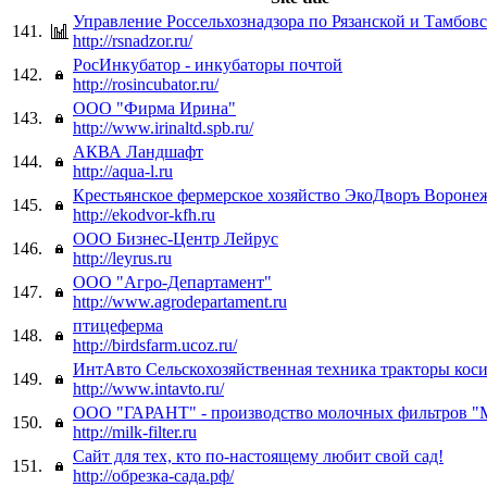
Управление Россельхознадзора по Рязанской и Тамбовс
141.
http://rsnadzor.ru/
РосИнкубатор - инкубаторы почтой
142.
http://rosincubator.ru/
ООО "Фирма Ирина"
143.
http://www.irinaltd.spb.ru/
АКВА Ландшафт
144.
http://aqua-l.ru
Крестьянское фермерское хозяйство ЭкоДворъ Вороне
145.
http://ekodvor-kfh.ru
ООО Бизнес-Центр Лейрус
146.
http://leyrus.ru
ООО "Агро-Департамент"
147.
http://www.agrodepartament.ru
птицеферма
148.
http://birdsfarm.ucoz.ru/
ИнтАвто Сельскохозяйственная техника тракторы кос
149.
http://www.intavto.ru/
ООО "ГАРАНТ" - производство молочных фильтров 
150.
http://milk-filter.ru
Сайт для тех, кто по-настоящему любит свой сад!
151.
http://обрезка-сада.рф/