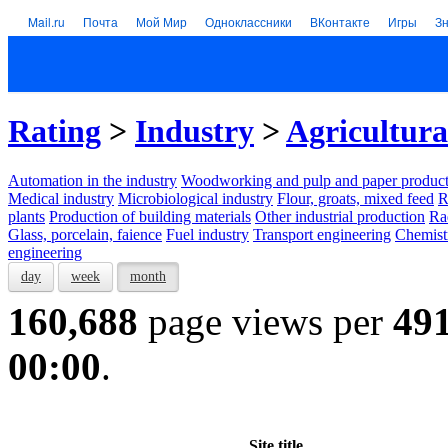
Mail.ru
Почта
Мой Мир
Одноклассники
ВКонтакте
Игры
З
Rating
>
Industry
>
Agricultura
Automation in the industry
Woodworking and pulp and paper product
Medical industry
Microbiological industry
Flour, groats, mixed feed
R
plants
Production of building materials
Other industrial production
Ra
Glass, porcelain, faience
Fuel industry
Transport engineering
Chemist
engineering
day
week
month
160,688
page views per
49
00:00
.
Site title