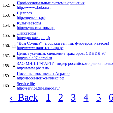
Профессиональные системы орошения
152.
http://www.dorkon.ru
Щелерез
153.
http://щелерез.рф
Культиваторы
154.
http://культиваторы.рф
Дискаторы
155.
http://дискаторы.рф
"Дом Солнца" - продажа теплиц, флюгеров, навесов!
156.
http://www.нашатеплица.рф
Цепи, гусеницы, сцепление тракторов, СИНИД-97
157.
http://sinid97.narod.ru
ЗАО МНПП ?ФАРТ? - лидер российского рынка почвог
158.
http://www.phart.ru/
Посевные комплексы Агратор
159.
http://посевнойкомплекс.рф
Service life
160.
http://service2life.narod.ru/
‹
Back
1
2
3
4
5