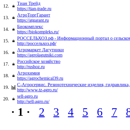
Тиан Трейд
12.
https://tian-trade.ru
АгроТоргГарант
13.
https://atgarant.ru
Биокомплекс
14.
https://biokompleks.ru/
РОССЕЛЬХОЗ.рф - Информационный портал о сельском
15.
http://россельхоз.рф/
Агромаркет Лагутники
16.
https://agrolagutniki.com
Российское хозяйство
17.
http://rushoz.ru
Агрохимия
18.
https://agrochemical39.ru
С-Агросервис. Резинотехнические изделия, гидравлика,
19.
http://www.tz-agro.ru/
sell-agro.ru
20.
http://sell-agro.ru/
· 1 ·
2
3
4
5
6
7