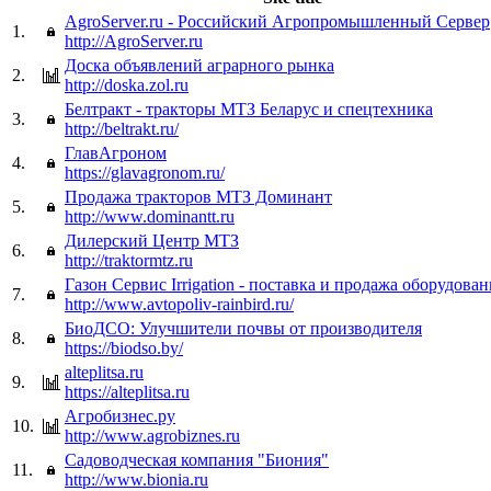
AgroServer.ru - Российский Агропромышленный Сервер
1.
http://AgroServer.ru
Доска объявлений аграрного рынка
2.
http://doska.zol.ru
Белтракт - тракторы МТЗ Беларус и спецтехника
3.
http://beltrakt.ru/
ГлавАгроном
4.
https://glavagronom.ru/
Продажа тракторов МТЗ Доминант
5.
http://www.dominantt.ru
Дилерский Центр МТЗ
6.
http://traktormtz.ru
Газон Сервис Irrigation - поставка и продажа оборудован
7.
http://www.avtopoliv-rainbird.ru/
БиоДСО: Улучшители почвы от производителя
8.
https://biodso.by/
alteplitsa.ru
9.
https://alteplitsa.ru
Агробизнес.ру
10.
http://www.agrobiznes.ru
Садоводческая компания "Биония"
11.
http://www.bionia.ru