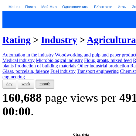
Mail.ru
Почта
Мой Мир
Одноклассники
ВКонтакте
Игры
З
Rating
>
Industry
>
Agricultura
Automation in the industry
Woodworking and pulp and paper product
Medical industry
Microbiological industry
Flour, groats, mixed feed
R
plants
Production of building materials
Other industrial production
Ra
Glass, porcelain, faience
Fuel industry
Transport engineering
Chemist
engineering
day
week
month
160,688
page views per
49
00:00
.
Site title