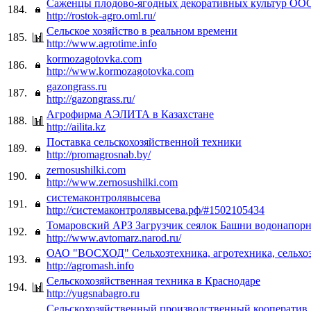
Саженцы плодово-ягодных декоративных культур ОО
184.
http://rostok-agro.oml.ru/
Сельское хозяйство в реальном времени
185.
http://www.agrotime.info
kormozagotovka.com
186.
http://www.kormozagotovka.com
gazongrass.ru
187.
http://gazongrass.ru/
Агрофирма АЭЛИТА в Казахстане
188.
http://ailita.kz
Поставка сельскохозяйственной техники
189.
http://promagrosnab.by/
zernosushilki.com
190.
http://www.zernosushilki.com
системаконтролявысева
191.
http://системаконтролявысева.рф/#1502105434
Томаровский АРЗ Загрузчик сеялок Башни водонапор
192.
http://www.avtomarz.narod.ru/
ОАО "ВОСХОД" Cельхозтехника, агротехника, сельхоз
193.
http://agromash.info
Сельскохозяйственная техника в Краснодаре
194.
http://yugsnabagro.ru
Сельскохозяйственный производственный кооператив