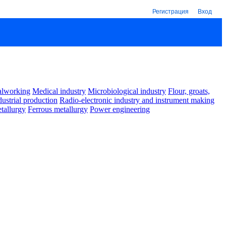
Регистрация
Вход
alworking
Medical industry
Microbiological industry
Flour, groats,
dustrial production
Radio-electronic industry and instrument making
tallurgy
Ferrous metallurgy
Power engineering