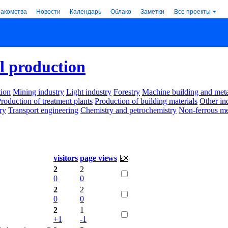
накомства
Новости
Календарь
Облако
Заметки
Все проекты
l production
ion
Mining industry
Light industry
Forestry
Machine building and met
roduction of treatment plants
Production of building materials
Other in
ry
Transport engineering
Chemistry and petrochemistry
Non-ferrous me
visitors
page views
2
2
0
0
2
2
0
0
2
1
+1
-1