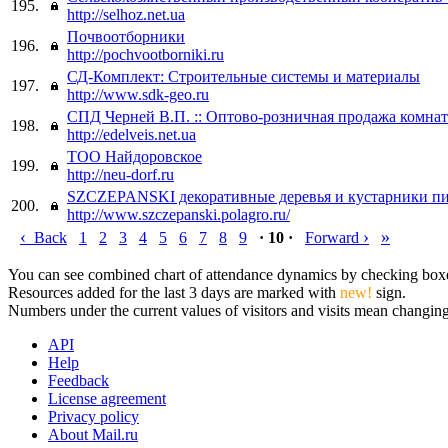
195.
http://selhoz.net.ua
Почвоотборники
196.
http://pochvootborniki.ru
СД-Комплект: Строительные системы и материалы
197.
http://www.sdk-geo.ru
СПД Черней В.П. :: Оптово-розничная продажа комна
198.
http://edelveis.net.ua
ТОО Найдоровское
199.
http://neu-dorf.ru
SZCZEPANSKI декоративные деревья и кустарники п
200.
http://www.szczepanski.polagro.ru/
‹
›
»
Back
1
2
3
4
5
6
7
8
9
· 10 ·
Forward
You can see combined chart of attendance dynamics by checking boxes 
Resources added for the last 3 days are marked with
new!
sign.
Numbers under the current values of visitors and visits mean changings
API
Help
Feedback
License agreement
Privacy policy
About Mail.ru