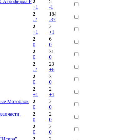
О Агрофирма Р
2
5
+1
-1
2
184
-2
-37
2
2
+1
+1
2
6
0
0
2
31
0
0
2
23
-2
+6
2
3
0
0
2
2
+1
+1
ные Мотоблок
2
2
0
0
запчасти.
2
2
0
0
2
2
0
0
 "Искра"
2
2