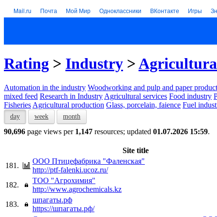
Mail.ru
Почта
Мой Мир
Одноклассники
ВКонтакте
Игры
З
Rating
>
Industry
>
Agricultura
Automation in the industry
Woodworking and pulp and paper product
mixed feed
Research in Industry
Agricultural services
Food industry
P
Fisheries
Agricultural production
Glass, porcelain, faience
Fuel indust
day
week
month
90,696
page views per
1,147
resources; updated
01.07.2026 15:59
.
Site title
ООО Птицефабрика "Фаленская"
181.
http://ptf-falenki.ucoz.ru/
ТОО "Агрохимия"
182.
http://www.agrochemicals.kz
шпагаты.рф
183.
https://шпагаты.рф/