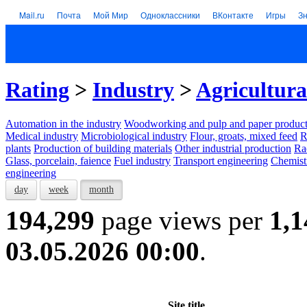
Mail.ru
Почта
Мой Мир
Одноклассники
ВКонтакте
Игры
З
Rating
>
Industry
>
Agricultura
Automation in the industry
Woodworking and pulp and paper product
Medical industry
Microbiological industry
Flour, groats, mixed feed
R
plants
Production of building materials
Other industrial production
Ra
Glass, porcelain, faience
Fuel industry
Transport engineering
Chemist
engineering
day
week
month
194,299
page views per
1,1
03.05.2026 00:00
.
Site title