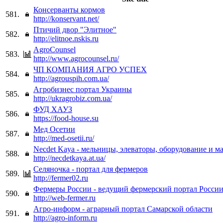
Консерванты кормов
581.
http://konservant.net/
Птичий двор "Элитное"
582.
http://elitnoe.nskis.ru
AgroCounsel
583.
http://www.agrocounsel.ru/
ЧП КОМПАНИЯ АГРО УСПЕХ
584.
http://agrouspih.com.ua/
Агробизнес портал Украины
585.
http://ukragrobiz.com.ua/
ФУД ХАУЗ
586.
https://food-house.su
Мед Осетии
587.
http://med-osetii.ru/
Necdet Kaya - мельницы, элеваторы, оборудование и м
588.
http://necdetkaya.at.ua/
Селяночка - портал для фермеров
589.
http://fermer02.ru
Фермеры России - ведущий фермерский портал Росси
590.
http://web-fermer.ru
Агро-информ - аграрный портал Самарской области
591.
http://agro-inform.ru