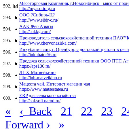
Мясоторговая Компания, г.Новосибирск - мясо от прои
592.
http://myaso-torg.ru
ООО ?Сибирь-Ц?
593.
http://www.sibir-c.ru/
ААК Жер Азыгы
594.
http://aakkg.com/
Производитель сельскохозяйственной техники ПАО"Ч
595.
http://www.chervonazirka.com/
Инкубация яиц, г. Оренбург, с доставкой цыплят в рег
596.
http://inkubator56.ru
Продажа сельскохозяйственной техники ООО ПТП Аг
597.
https://aps136.ru/
ЛПХ-Матвейкино
598.
http://lph-matveikino.ru
Мацеста чай. Интернет магазин чая
599.
https://www.matsestatea.ru
ERP для сельского хозяйства
600.
http://sol-soft.narod.ru/
«
‹
Back
21
22
23
2
›
»
Forward