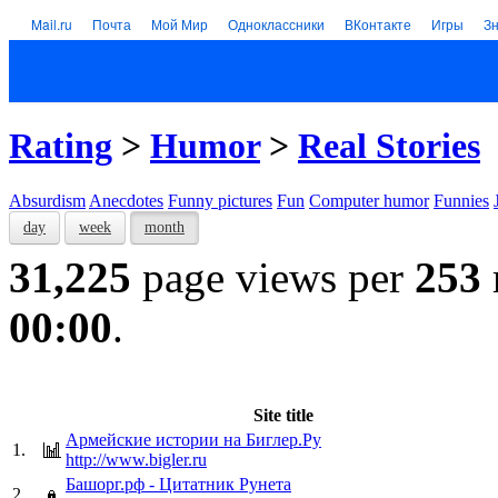
Mail.ru
Почта
Мой Мир
Одноклассники
ВКонтакте
Игры
З
Rating
>
Humor
>
Real Stories
Absurdism
Anecdotes
Funny pictures
Fun
Computer humor
Funnies
day
week
month
31,225
page views per
253
00:00
.
Site title
Армейские истории на Биглер.Ру
1.
http://www.bigler.ru
Башорг.рф - Цитатник Рунета
2.