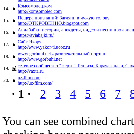
Комсомолец.ком
14.
http://komsomolec.com
Пещера признаний: Загляни в чужую голову
15.
http://OTKPOBEHHO.blogspot.com
Авиабайки истории, анекдоты, видео и песни про авиа
16.
https://aviabajki.ru/
Сайт Якоря
17.
http://www.yakor-tl.ucoz.ru
www.gorbuhi.net - развлекательный портал
18.
http://www.gorbuhi.net
сетевое сообщество "жертв" Тенгиза, Карачаганака, Сах
19.
http://vaxta.ru
uz-film.com
20.
http://uz-film.com/
· 1 ·
2
3
4
5
6
7
You can see combined chart