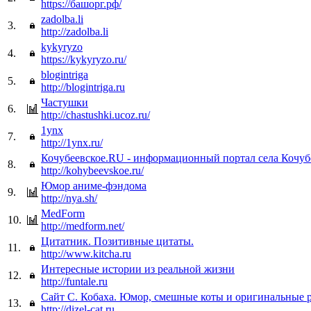
https://башорг.рф/
zadolba.li
3.
http://zadolba.li
kykyryzo
4.
https://kykyryzo.ru/
blogintriga
5.
http://blogintriga.ru
Частушки
6.
http://chastushki.ucoz.ru/
1ynx
7.
http://1ynx.ru/
Кочубеевское.RU - информационный портал села Кочуб
8.
http://kohybeevskoe.ru/
Юмор аниме-фэндома
9.
http://nya.sh/
MedForm
10.
http://medform.net/
Цитатник. Позитивные цитаты.
11.
http://www.kitcha.ru
Интересные истории из реальной жизни
12.
http://funtale.ru
Сайт С. Кобаха. Юмор, смешные коты и оригинальные 
13.
http://dizel-cat.ru