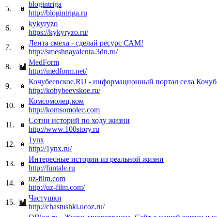
blogintriga
5.
http://blogintriga.ru
kykyryzo
6.
https://kykyryzo.ru/
Лента смеха - сделай ресурс САМ!
7.
http://smeshnayalenta.3dn.ru/
MedForm
8.
http://medform.net/
Кочубеевское.RU - информационный портал села Кочуб
9.
http://kohybeevskoe.ru/
Комсомолец.ком
10.
http://komsomolec.com
Сотни историй по ходу жизни
11.
http://www.100story.ru
1ynx
12.
http://1ynx.ru/
Интересные истории из реальной жизни
13.
http://funtale.ru
uz-film.com
14.
http://uz-film.com/
Частушки
15.
http://chastushki.ucoz.ru/