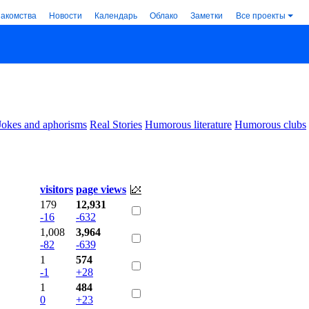
накомства
Новости
Календарь
Облако
Заметки
Все проекты
Jokes and aphorisms
Real Stories
Humorous literature
Humorous clubs
visitors
page views
179
12,931
-16
-632
1,008
3,964
-82
-639
1
574
-1
+28
1
484
0
+23