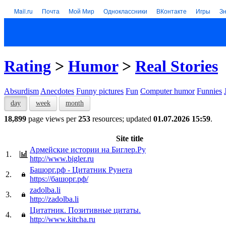
Mail.ru
Почта
Мой Мир
Одноклассники
ВКонтакте
Игры
З
Rating
>
Humor
>
Real Stories
Absurdism
Anecdotes
Funny pictures
Fun
Computer humor
Funnies
day
week
month
18,899
page views per
253
resources; updated
01.07.2026 15:59
.
Site title
Армейские истории на Биглер.Ру
1.
http://www.bigler.ru
Башорг.рф - Цитатник Рунета
2.
https://башорг.рф/
zadolba.li
3.
http://zadolba.li
Цитатник. Позитивные цитаты.
4.
http://www.kitcha.ru