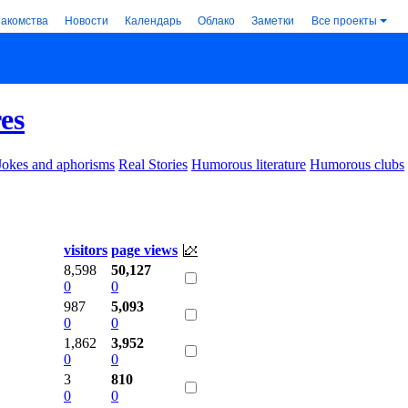
накомства
Новости
Календарь
Облако
Заметки
Все проекты
es
Jokes and aphorisms
Real Stories
Humorous literature
Humorous clubs
visitors
page views
8,598
50,127
0
0
987
5,093
0
0
1,862
3,952
0
0
3
810
0
0