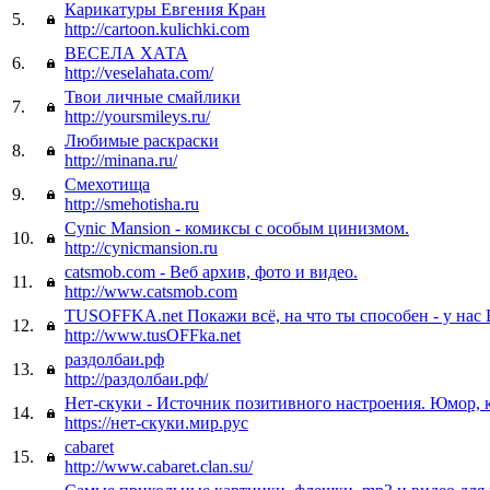
Карикатуры Евгения Кран
5.
http://cartoon.kulichki.com
ВЕСЕЛА ХАТА
6.
http://veselahata.com/
Твои личные смайлики
7.
http://yoursmileys.ru/
Любимые раскраски
8.
http://minana.ru/
Смехотища
9.
http://smehotisha.ru
Cynic Mansion - комиксы с особым цинизмом.
10.
http://cynicmansion.ru
catsmob.com - Веб архив, фото и видео.
11.
http://www.catsmob.com
TUSOFFKA.net Покажи всё, на что ты способен - у на
12.
http://www.tusOFFka.net
раздолбаи.рф
13.
http://раздолбаи.рф/
Нет-скуки - Источник позитивного настроения. Юмор, 
14.
https://нет-скуки.мир.рус
cabaret
15.
http://www.cabaret.clan.su/