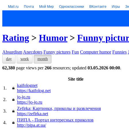
Mail.ru
Почта
Мой Мир
Одноклассники
ВКонтакте
Игры
З
Rating
>
Humor
>
Funny pictur
Absurdism
Anecdotes
Funny pictures
Fun
Computer humor
Funnies
day
week
month
62,380
page views per
266
resources; updated
03.05.2026 00:00
.
Site title
kaifolognet
1.
https://kaifolog.net
jo-jo.ru
2.
https://jo-jo.ru
Zefirka: Картинки, приколы и развлечения
3.
https://zefirka.net
ПИПА - Портал интересных приколов
4.
http://pipa.at.ua/