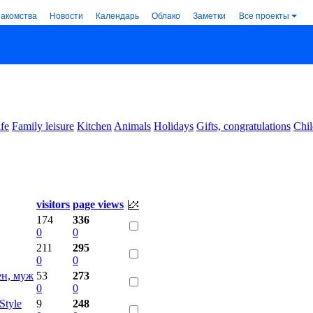
накомства
Новости
Календарь
Облако
Заметки
Все проекты
ife
Family leisure
Kitchen
Animals
Holidays
Gifts, congratulations
Chil
visitors
page views
174
336
0
0
211
295
0
0
н, муж
53
273
0
0
Style
9
248