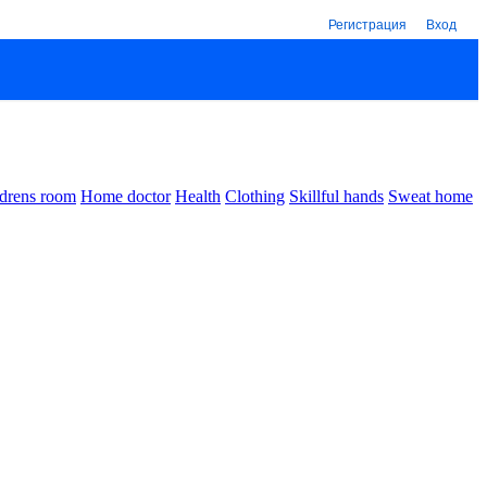
Регистрация
Вход
drens room
Home doctor
Health
Clothing
Skillful hands
Sweat home