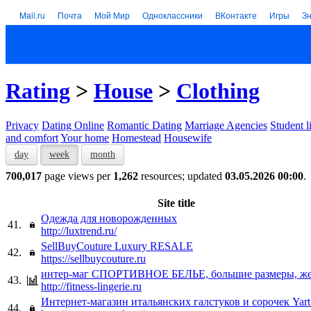
Mail.ru
Почта
Мой Мир
Одноклассники
ВКонтакте
Игры
З
Rating
>
House
>
Clothing
Privacy
Dating Online
Romantic Dating
Marriage Agencies
Student l
and comfort
Your home
Homestead
Housewife
day
week
month
700,017
page views per
1,262
resources; updated
03.05.2026 00:00
.
Site title
Одежда для новорожденных
41.
http://luxtrend.ru/
SellBuyCouture Luxury RESALE
42.
https://sellbuycouture.ru
интер-маг СПОРТИВНОЕ БЕЛЬЕ, большие размеры, же
43.
http://fitness-lingerie.ru
Интернет-магазин итальянских галстуков и сорочек Yart
44.