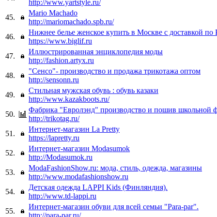
http://www.yartstyle.ru/
Mario Machado
45.
http://mariomachado.spb.ru/
Нижнее белье женское купить в Москве с доставкой по
46.
https://www.biglif.ru
Иллюстрированная энциклопедия моды
47.
http://fashion.artyx.ru
"Сенсо"- производство и продажа трикотажа оптом
48.
http://sensonn.ru
Стильная мужская обувь : обувь казаки
49.
http://www.kazakboots.ru/
Фабрика "Евролэнд" производство и пошив школьной 
50.
http://trikotag.ru/
Интернет-магазин La Pretty
51.
https://lapretty.ru
Интернет-магазин Modasumok
52.
http://Modasumok.ru
ModaFashionShow.ru: мода, стиль, одежда, магазины
53.
http://www.modafashionshow.ru
Детская одежда LAPPI Kids (Финляндия).
54.
http://www.td-lappi.ru
Интернет-магазин обуви для всей семьи "Para-par".
55.
http://para-par.ru/