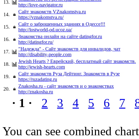
13.
http://love-navigator.ru
Сайт знакомств VZnakomstva.ru
14.
https://vznakomstva.ru/
Сайт о заброшенных зданиях в Одессе!!!
15.
http://lostworld-od.ucoz.ua/
Знакомства онлайн на сайте datingfor.ru
16.
http://datingfor.ru/
"Надежда" - Сайт знакомств для инвалидов, чат
17.
http://disability-people.com
Jewish Hearts ? Еврейский, бесплатный сайт знакомств.
18.
http://jewish-hearts.com
Сайт знакомств Руза Дейтинг. Знакомств в Рузе
19.
https://ruzadating.ru
Znakosha.ru - сайт знакомств и о знакомствах
20.
http://znakosha.ru
· 1 ·
2
3
4
5
6
7
You can see combined chart