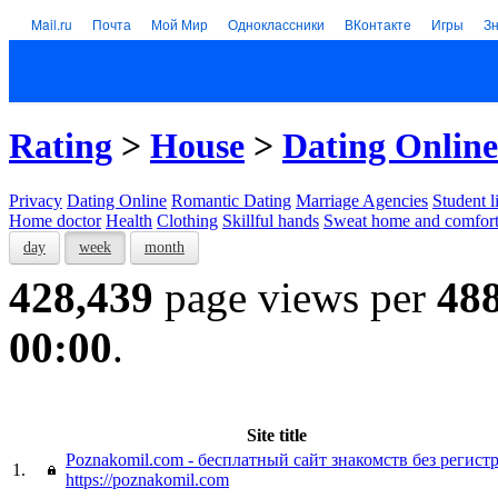
Mail.ru
Почта
Мой Мир
Одноклассники
ВКонтакте
Игры
З
Rating
>
House
>
Dating Online
Privacy
Dating Online
Romantic Dating
Marriage Agencies
Student l
Home doctor
Health
Clothing
Skillful hands
Sweat home and comfor
day
week
month
428,439
page views per
48
00:00
.
Site title
Poznakomil.com - бесплатный сайт знакомств без регист
1.
https://poznakomil.com