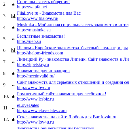
Социальная сеть общения!
2.
https://wapfa.net
FilaLove.ru - Знакомства для Вас
3.
http://www.filalove.ru/
Musimka - Мобильная социальная сеть знакомств в инте
4.
https://musimka.su
Бесплатные знакомства!
5.
https://ueb.su
Шалом - Еврейские знакомства, быстрый Java-чат, игры
6.
http://shalom-friends.com
Липецкий.Ру - знакомства Липецк. Сайт знакомств в Л
7.
https://lipetskiy.ru
Знакомства для инвалидов
8.
http://meetinvalid.ru/
Сайт знакомств для серьезных отношений и создания се
9.
http://www.bvc.ru
Романтичный сайт знакомств для лесбиянок!
10.
http://www.lesbiz.ru
eLoveDates
11.
http://www.elovedates.com
Секс знакомства на сайте Любовь для Вас lov4u.ru
12.
http://www.lov4u.ru
Знакомства без регистрации бесплатно