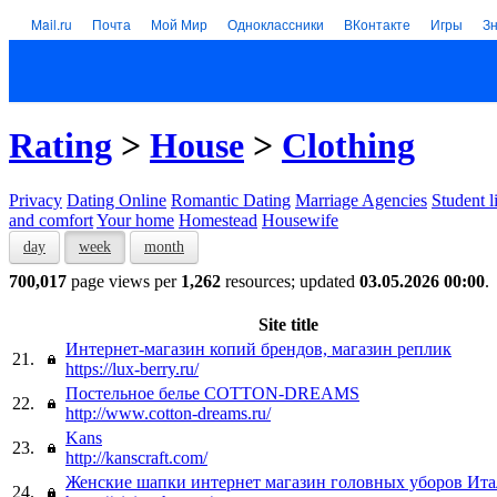
Mail.ru
Почта
Мой Мир
Одноклассники
ВКонтакте
Игры
З
Rating
>
House
>
Clothing
Privacy
Dating Online
Romantic Dating
Marriage Agencies
Student l
and comfort
Your home
Homestead
Housewife
day
week
month
700,017
page views per
1,262
resources; updated
03.05.2026 00:00
.
Site title
Интернет-магазин копий брендов, магазин реплик
21.
https://lux-berry.ru/
Постельное белье COTTON-DREAMS
22.
http://www.cotton-dreams.ru/
Kans
23.
http://kanscraft.com/
Женские шапки интернет магазин головных уборов Ит
24.