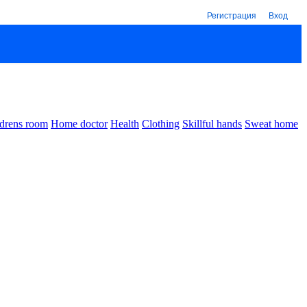
Регистрация
Вход
drens room
Home doctor
Health
Clothing
Skillful hands
Sweat home