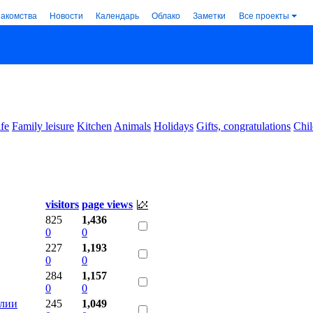
накомства
Новости
Календарь
Облако
Заметки
Все проекты
ife
Family leisure
Kitchen
Animals
Holidays
Gifts, congratulations
Chil
visitors
page views
825
1,436
0
0
227
1,193
0
0
284
1,157
0
0
алии
245
1,049