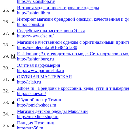
https://vizionshop.ru/
История моды и проектирование одежды
25.
http://fashionlib.ru
Интернет магазин брендовой одежды, качественная и ф
26.
http://iconist.ru
Свадебные платья от салона Эльза
27.
https://www.elza.ru/
Магазин качественной одежды с оригинальными принт
28.
https://netolerant.ru#1648461230
Fashionburg ? путеводитель по моде. Сеть порталов о мо
29.
http://fashionburg.ru
Элитная парфюмерия
30.
http://www.parfumshik.ru
ОБУВНАЯ МАСТЕРСКАЯ
31.
http://lelab.ru
2shoes.ru - Брендовые кроссовки, кеды, угги и тимберле
32.
http://2shoes.ru/
Обувной центр Томич
33.
http://tomich-shoes.ru
Магазин детской одежды Макслайн
34.
https://maxline-shop.ru
Гильдия Пуховниц
35.
https://gp56.ru