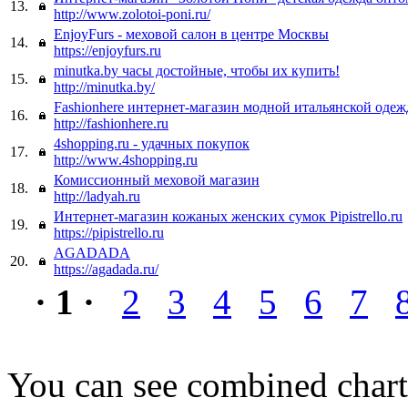
13.
http://www.zolotoi-poni.ru/
EnjoyFurs - меховой салон в центре Москвы
14.
https://enjoyfurs.ru
minutka.by часы достойные, чтобы их купить!
15.
http://minutka.by/
Fashionhere интернет-магазин модной итальянской оде
16.
http://fashionhere.ru
4shopping.ru - удачных покупок
17.
http://www.4shopping.ru
Комиссионный меховой магазин
18.
http://ladyah.ru
Интернет-магазин кожаных женских сумок Pipistrello.ru
19.
https://pipistrello.ru
AGADADA
20.
https://agadada.ru/
· 1 ·
2
3
4
5
6
7
You can see combined chart