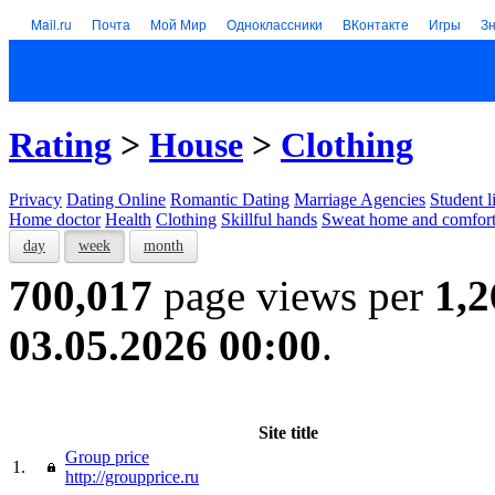
Mail.ru
Почта
Мой Мир
Одноклассники
ВКонтакте
Игры
З
Rating
>
House
>
Clothing
Privacy
Dating Online
Romantic Dating
Marriage Agencies
Student l
Home doctor
Health
Clothing
Skillful hands
Sweat home and comfor
day
week
month
700,017
page views per
1,2
03.05.2026 00:00
.
Site title
Group price
1.
http://groupprice.ru