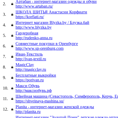
Артабан - интернет-магазин одежды и обуви
2.
http://www.artaban.ru/
ШКОЛА ШИТЬЯ Анастасии Корфиати
3.
https://korfiati.ru/
Интернет магазин Blyzka.by / Блузка.бай
4.
http://www.blyzka.by
Гардеробная
5.
http://rudenko-anna.ru
Совместные покупки в Оренбурге
6.
http://www.sp-orenburg.com
Иван-Текстиль
7.
http://ivan-textil.ru
MagicClay
8.
http://magicclay.ru
Бесплатные выкройки
9.
https://porivan.ru
Макси Обувь
10.
http://максиобувь.рф
Швейная машина (Севастополь, Симферополь, Керчь, Е
11.
https://shveinaya-mashina.su/
Planita - интернет-магазин женской одежды
12.
http://planita.ru
Интернет-магазин "Золотой Пони" детская одежда опто