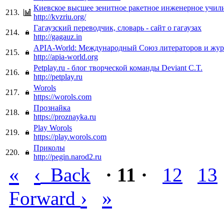
Киевское высшее зенитное ракетное инженерное учил
213.
http://kvzriu.org/
Гагаузский переводчик, словарь - сайт о гагаузах
214.
http://gagauz.in
APIA-World: Международный Союз литераторов и жур
215.
http://apia-world.org
Petplay.ru - блог творческой команды Deviant C.T.
216.
http://petplay.ru
Worols
217.
https://worols.com
Прознайка
218.
https://proznayka.ru
Play Worols
219.
https://play.worols.com
Приколы
220.
http://pegin.narod2.ru
«
‹
Back
· 11 ·
12
13
›
»
Forward