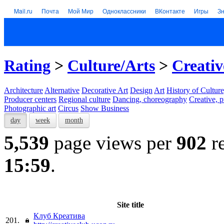
Mail.ru
Почта
Мой Мир
Одноклассники
ВКонтакте
Игры
З
Rating
>
Culture/Arts
>
Creativ
Architecture
Alternative
Decorative Art
Design
Art
History of Culture
Producer centers
Regional culture
Dancing, choreography
Creative, p
Photographic art
Circus
Show Business
day
week
month
5,539
page views per
902
re
15:59
.
Site title
Клуб Креатива
201.