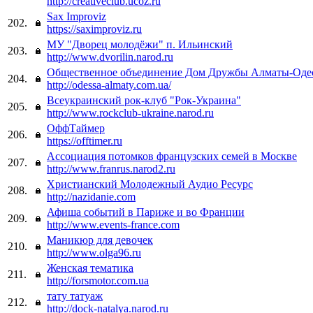
http://creativeclub.ucoz.ru
Sax Improviz
202.
https://saximproviz.ru
МУ "Дворец молодёжи" п. Ильинский
203.
http://www.dvorilin.narod.ru
Общественное объединение Дом Дружбы Алматы-Одес
204.
http://odessa-almaty.com.ua/
Всеукраинский рок-клуб "Рок-Украина"
205.
http://www.rockclub-ukraine.narod.ru
ОффТаймер
206.
https://offtimer.ru
Ассоциация потомков французских семей в Москве
207.
http://www.franrus.narod2.ru
Христианский Молодежный Аудио Ресурс
208.
http://nazidanie.com
Афиша событий в Париже и во Франции
209.
http://www.events-france.com
Маникюр для девочек
210.
http://www.olga96.ru
Женская тематика
211.
http://forsmotor.com.ua
тату татуаж
212.
http://dock-natalya.narod.ru