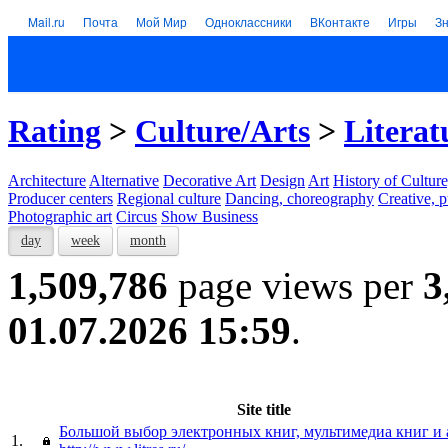
Mail.ru
Почта
Мой Мир
Одноклассники
ВКонтакте
Игры
З
Rating
>
Culture/Arts
>
Literat
Architecture
Alternative
Decorative Art
Design
Art
History of Culture
Producer centers
Regional culture
Dancing, choreography
Creative, p
Photographic art
Circus
Show Business
day
week
month
1,509,786
page views per
3
01.07.2026 15:59
.
Site title
Большой выбор электронных книг, мультимедиа книг и
1.