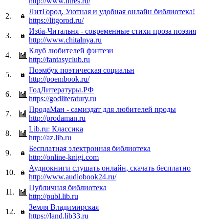
http://www.litres.ru/
ЛитГород. Уютная и удобная онлайн библиотека!
2.
https://litgorod.ru/
Изба-Читальня - современные стихи проза поэзия
3.
http://www.chitalnya.ru
Клуб любителей фэнтези
4.
http://fantasyclub.ru
Поэмбук поэтическая социальн
5.
http://poembook.ru/
ГодЛитературы.РФ
6.
https://godliteratury.ru
ПродаМан - самиздат для любителей проды
7.
http://prodaman.ru
Lib.ru: Классика
8.
http://az.lib.ru
Бесплатная электронная библиотека
9.
http://online-knigi.com
Аудиокниги слушать онлайн, скачать бесплатно
10.
http://www.audiobook24.ru/
Публичная библиотека
11.
http://publ.lib.ru
Земля Владимирская
12.
https://land.lib33.ru