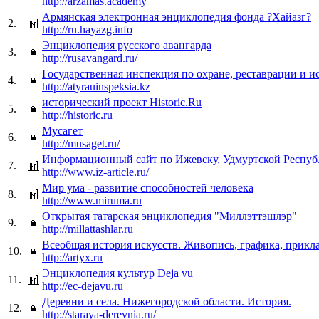
http://arzamas.academy
Армянская электронная энциклопедия фонда ?Хайазг?
2.
http://ru.hayazg.info
Энциклопедия русского авангарда
3.
http://rusavangard.ru/
Государственная инспекция по охране, реставрации и и
4.
http://atyrauinspeksia.kz
исторический проект Historic.Ru
5.
http://historic.ru
Мусагет
6.
http://musaget.ru/
Информационный сайт по Ижевску, Удмуртской Респуб
7.
http://www.iz-article.ru/
Мир ума - развитие способностей человека
8.
http://www.miruma.ru
Открытая татарская энциклопедия "Миллэттэшлэр"
9.
http://millattashlar.ru
Всеобщая история искусств. Живопись, графика, прикл
10.
http://artyx.ru
Энциклопедия культур Deja vu
11.
http://ec-dejavu.ru
Деревни и села. Нижегородской области. История.
12.
http://staraya-derevnia.ru/