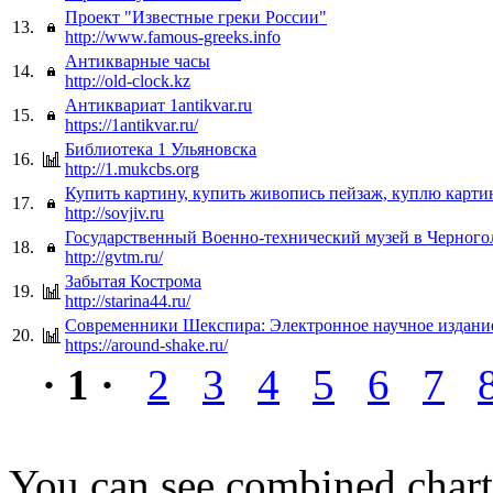
Проект "Известные греки России"
13.
http://www.famous-greeks.info
Антикварные часы
14.
http://old-clock.kz
Антиквариат 1antikvar.ru
15.
https://1antikvar.ru/
Библиотека 1 Ульяновска
16.
http://1.mukcbs.org
Купить картину, купить живопись пейзаж, куплю карти
17.
http://sovjiv.ru
Государственный Военно-технический музей в Черного
18.
http://gvtm.ru/
Забытая Кострома
19.
http://starina44.ru/
Современники Шекспира: Электронное научное издани
20.
https://around-shake.ru/
· 1 ·
2
3
4
5
6
7
You can see combined chart