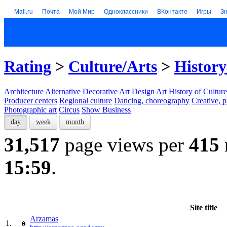
Mail.ru
Почта
Мой Мир
Одноклассники
ВКонтакте
Игры
З
Rating
>
Culture/Arts
>
History
Architecture
Alternative
Decorative Art
Design
Art
History of Culture
Producer centers
Regional culture
Dancing, choreography
Creative, p
Photographic art
Circus
Show Business
day
week
month
31,517
page views per
415
15:59
.
Site title
Arzamas
1.