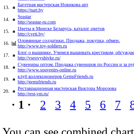
Багетная мастерская Новикова арт
13.
https://nart.by
Seastar
14.
http://seastar-ru.com
Цветы в Минске Беларусь, каталог цветов
15.
http://cveti.by/
Оловянные солдатики. Продажа, покупка, обмен.
16.
http://www.toy-soldiers.ru
Блог о вышивке. Учимся вышивать крестиком, обсужда
17.
http://vseovyshivke.ru/
Сувениры оптом. Продажа сувениров по России и за ру
18.
http://www.souvenirs-online.ru
клуб коллекционеров GemsFriends.ru
19.
http://gemsfriends.ru
Реставрационная мастерская Виктора Морозова
20.
http://rest-vm.ru/
· 1 ·
2
3
4
5
6
7
You can see combined chart