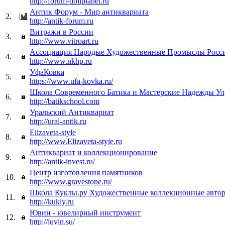
http://forum-dollplanet.ru
Антик Форум - Мир антиквариата
2.
http://antik-forum.ru
Витражи в России
3.
http://www.vitroart.ru
Ассоциация Народые Художественные Промыслы Росс
4.
http://www.nkhp.ru
УфаКовка
5.
https://www.ufa-kovka.ru/
Школа Современного Батика и Мастерские Надежды У
6.
http://batikschool.com
Уральский Антиквариат
7.
http://ural-antik.ru
Elizaveta-style
8.
http://www.Elizaveta-style.ru
Антиквариат и коллекционирование
9.
http://antik-invest.ru/
Центр изготовления памятников
10.
http://www.gravestone.ru/
Школа Куклы.ру Художественные коллекционные автор
11.
http://kukly.ru
Ювин - ювелирный инструмент
12.
http://juvin.su/