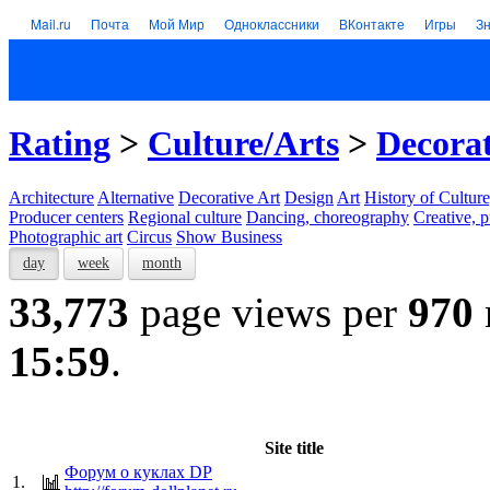
Mail.ru
Почта
Мой Мир
Одноклассники
ВКонтакте
Игры
З
Rating
>
Culture/Arts
>
Decorat
Architecture
Alternative
Decorative Art
Design
Art
History of Culture
Producer centers
Regional culture
Dancing, choreography
Creative, p
Photographic art
Circus
Show Business
day
week
month
33,773
page views per
970
15:59
.
Site title
Форум о куклах DP
1.