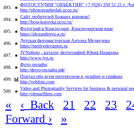
ФОТОСТУДИЯ "ОБЪЕКТИВ" +7 (926) 350 51 21 г. До
493.
http://photographerlab.ucoz.ru/
Сайт любителей Божьих коровок!
494.
http://boja-korovka.ucoz.ru/
Фотограф в Краснодаре, Краснодарском крае
495.
https://alexandrova-a.ru/
Детская фотомастерская Антона Медведева
496.
https://medvedevanton.ru
JVNphoto - каталог фотографий Юрия Назарова
497.
http://www.jvn.ru
Фото онлайн
498.
http://фото-онлайн.рф/
Портал обо всем интересном в дизайне и графике
499.
http://vebfoto.com
Video and Photography Services for business & personal ne
500.
http://olenazfilms.com
«
‹
Back
21
22
23
2
›
»
Forward