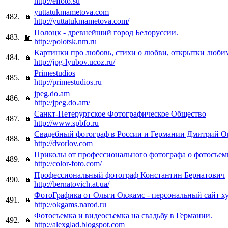
http://elfoto.su
yuttatukmametova.com
482.
http://yuttatukmametova.com/
Полоцк - древнейший город Белоруссии.
483.
http://polotsk.nm.ru
Картинки про любовь, стихи о любви, открытки люб
484.
http://jpg-lyubov.ucoz.ru/
Primestudios
485.
http://primestudios.ru
jpeg.do.am
486.
http://jpeg.do.am/
Санкт-Петерургское Фотографическое Общество
487.
http://www.spbfo.ru
Свадебный фотограф в России и Германии Дмитрий О
488.
http://dvorlov.com
Приколы от профессионального фотографа о фотосъем
489.
http://color-foto.com/
Профессиональный фотограф Константин Бернатович
490.
http://bernatovich.at.ua/
ФотоГрафика от Ольги Окжамс - персональный сайт х
491.
http://okgams.narod.ru
Фотосъемка и видеосъемка на свадьбу в Германии.
492.
http://alexglad.blogspot.com