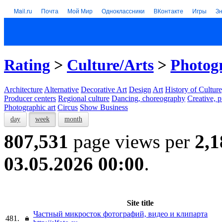
Mail.ru
Почта
Мой Мир
Одноклассники
ВКонтакте
Игры
З
Rating
>
Culture/Arts
>
Photogr
Architecture
Alternative
Decorative Art
Design
Art
History of Culture
Producer centers
Regional culture
Dancing, choreography
Creative, p
Photographic art
Circus
Show Business
day
week
month
807,531
page views per
2,1
03.05.2026 00:00
.
Site title
Частный микросток фотографий, видео и клипарта
481.