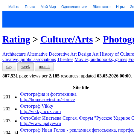
Mail.ru
Почта
Мой Мир
Одноклассники
ВКонтакте
Игры
З
Rating
>
Culture/Arts
>
Photogr
Architecture
Alternative
Decorative Art
Design
Art
History of Culture
Creative, public associations
Theatres
Movies, audiobooks, games
Fo
day
week
month
807,531
page views per
2,185
resources; updated
03.05.2026 00:00
.
Site title
Фотография и фототехника
201.
http://home.sovtest.ru/~bruce
Фотограф Vikky
202.
http://vikky.ucoz.com
ФотоСайт Ипатьева Сергея. Форум "Русское Ударное 
203.
http://www.ipatyev.ru
Фотограф Иван Голов - рекламная фотосъемка, портфо
204.