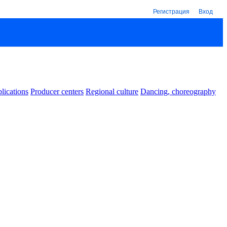
Регистрация
Вход
lications
Producer centers
Regional culture
Dancing, choreography