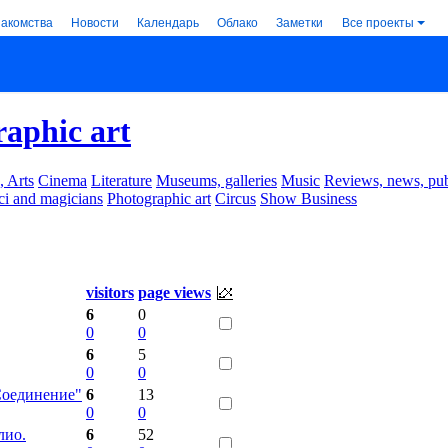
накомства
Новости
Календарь
Облако
Заметки
Все проекты
aphic art
, Arts
Cinema
Literature
Museums, galleries
Music
Reviews, news, pub
ci and magicians
Photographic art
Circus
Show Business
visitors
page views
6
0
0
0
6
5
0
0
Соединение"
6
13
0
0
лио.
6
52