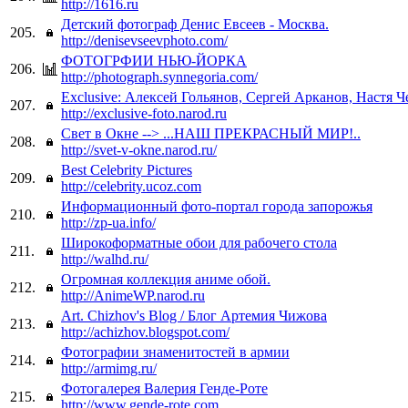
http://1616.ru
Детский фотограф Денис Евсеев - Москва.
205.
http://denisevseevphoto.com/
ФОТОГРФИИ НЬЮ-ЙОРКА
206.
http://photograph.synnegoria.com/
Exclusive: Алексей Гольянов, Сергей Арканов, Настя 
207.
http://exclusive-foto.narod.ru
Свет в Окне --> ...НАШ ПРЕКРАСНЫЙ МИР!..
208.
http://svet-v-okne.narod.ru/
Best Celebrity Pictures
209.
http://celebrity.ucoz.com
Информационный фото-портал города запорожья
210.
http://zp-ua.info/
Широкоформатные обои для рабочего стола
211.
http://walhd.ru/
Огромная коллекция аниме обой.
212.
http://AnimeWP.narod.ru
Art. Chizhov's Blog / Блог Артемия Чижова
213.
http://achizhov.blogspot.com/
Фотографии знаменитостей в армии
214.
http://armimg.ru/
Фотогалерея Валерия Генде-Роте
215.
http://www.gende-rote.com