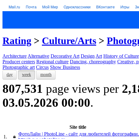
Mail.ru
Почта
Мой Мир
Одноклассники
ВКонтакте
Игры
З
Rating
>
Culture/Arts
>
Photogr
Architecture
Alternative
Decorative Art
Design
Art
History of Culture
Producer centers
Regional culture
Dancing, choreography
Creative, p
Photographic art
Circus
Show Business
day
week
month
807,531
page views per
2,1
03.05.2026 00:00
.
Site title
ФотоЛайн | PhotoLine - сайт для любителей фотографии.
1.