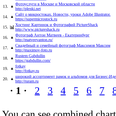
Фотоуслуги в Москве и Московской области
13.
http://plenki.net
Сайт о микростоках. Новости, уроки Adobe Illustrator.
14.
https://supermicrostock.ru
Хостинг Картинок и Фотографий PictureShack
15.
http://www.pictureshack.ru
Фотограф Антон Матвеев - Екатеринбург
16.
http://matveevanton.ru/
Свадебный и семейный фотограф Максимов Максим
17.
http://maximov-foto.ru
Rustem Gabdullin
18.
https://gabdullin.com/
fotkay
19.
http://fotkay.ru
широкий ассортимент рамок и альбомов для Бизнес-Иде
20.
http://ruram.ru
· 1 ·
2
3
4
5
6
7
You can see combined chart