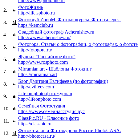
http://www.photoline.ru
ФотоЖизнь
2.
http://lifeisphoto.ru
Фотоклуб ZoooM. Фотоконкурсы. Фото галерея.
3.
https://kemclub.ru
Свадебный фотограф Аchernishev.ru
4.
http://www.achernishev.ru/
Фотогора. Статьи о фотографии, о фотографах, о фототе
5.
http://fotogora.ru/
Журнал "Российское фото"
6.
http://www.rosphoto.com
Mirramian.art - Шаблоны Фотокниг
7.
https://mirramian.art
Блог Дмитрия Евтифеева (по фотографии)
8.
http://evtifeev.com
Life on photo-фотожурнал
9.
http://lifeonphoto.com
Семейная Фотостудия
10.
https://www.семейнаястудия.рус
ClassPic.RU - Классные фото
11.
https://classpic.ru
Фотокаталог и Фотожурнал России PhotoCASA.
12.
http://photocasa.ru/