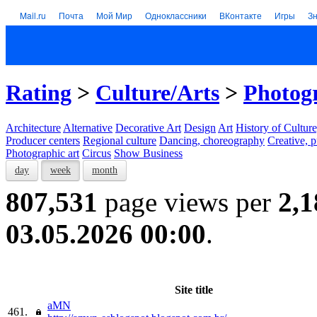
Mail.ru
Почта
Мой Мир
Одноклассники
ВКонтакте
Игры
З
Rating
>
Culture/Arts
>
Photogr
Architecture
Alternative
Decorative Art
Design
Art
History of Culture
Producer centers
Regional culture
Dancing, choreography
Creative, p
Photographic art
Circus
Show Business
day
week
month
807,531
page views per
2,1
03.05.2026 00:00
.
Site title
aMN
461.