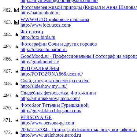
http://amyn-esblogspot.blogspot.com.br/
Фотогалерея живой природы (Кирилл и Анна Шапова
462.
http://naturephoto.ru
WWWFOTOцифровые шаблоны
463.
http://wwwfoto.ucoz.com/
Фото птиц
464.
http://foto-birds.ru
Фотографии Сочи и других городов
465.
http://fotosochi.narod.ru
GoodMood.su - Профессиональный фотограф на мероп
466.
http://goodmood.su/
ФОТОАЛЬБОМЫ
467.
http://FOTOZONA666.ucoz.ru/
Слайд-шоу для просмотра на dvd
468.
http://slideshow.my1.ru/
Свадебная фотосъемка. Фото-книги
469.
http://arturmakarov.jimdo.com/
Фотоблог Татьяны Гурышкиной
470.
http://guryshkina.blogspot.com/
PERSONA-GE
471.
http://www.persona-ge.com
200x512x384 - Природа, фотомонтаж, рисунки, афиши,
472.
http://www.uralphotos.narod.ru