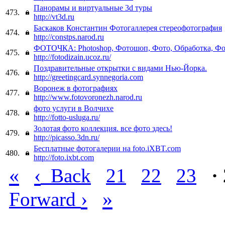
Панорамы и виртуальные 3d туры
473.
http://vt3d.ru
Баскаков Константин Фотогаллерея стереофотография
474.
http://constps.narod.ru
ФОТОЧКА: Photoshop, Фотошоп, Фото, Обработка, Фот
475.
http://fotodizain.ucoz.ru/
Поздравительные открытки с видами Нью-Йорка.
476.
http://greetingcard.synnegoria.com
Воронеж в фотографиях
477.
http://www.fotovoronezh.narod.ru
фото услуги в Волчихе
478.
http://fotto-usluga.ru/
Золотая фото коллекция. все фото здесь!
479.
http://picasso.3dn.ru/
Бесплатные фотогалерии на foto.iXBT.com
480.
http://foto.ixbt.com
«
‹
Back
21
22
23
·
›
»
Forward