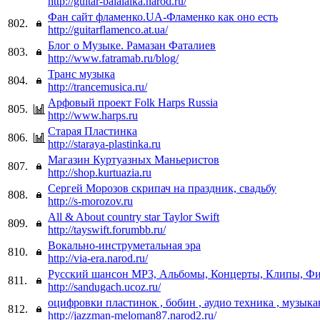
http://guitar-balalaika.narod.ru/
Фан сайт фламенко.UA-Фламенко как оно есть
802.
http://guitarflamenco.at.ua/
Блог о Музыке. Рамазан Фаталиев
803.
http://www.fatramab.ru/blog/
Транс музыка
804.
http://trancemusica.ru/
Арфовый проект Folk Harps Russia
805.
http://www.harps.ru
Старая Пластинка
806.
http://staraya-plastinka.ru
Магазин Куртуазных Маньеристов
807.
http://shop.kurtuazia.ru
Сергей Морозов скрипач на праздник, свадьбу
808.
http://s-morozov.ru
All & About country star Taylor Swift
809.
http://tayswift.forumbb.ru/
Вокально-инструметальная эра
810.
http://via-era.narod.ru/
Русский шансон MP3, Альбомы, Концерты, Клипы, Ф
811.
http://sandugach.ucoz.ru/
оцифровки пластинок , бобин , аудио техника , музыкан
812.
http://jazzman-meloman87.narod2.ru/