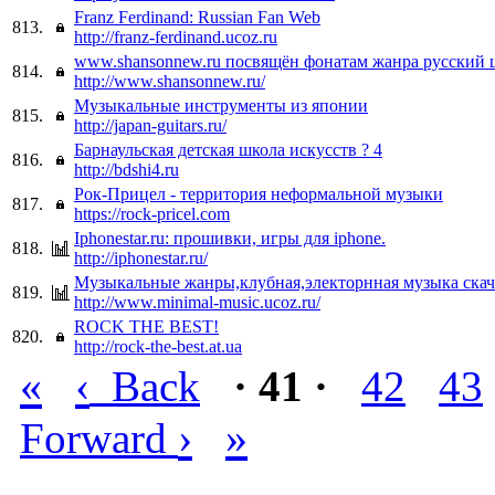
Franz Ferdinand: Russian Fan Web
813.
http://franz-ferdinand.ucoz.ru
www.shansonnew.ru посвящён фонатам жанра русский
814.
http://www.shansonnew.ru/
Музыкальные инструменты из японии
815.
http://japan-guitars.ru/
Барнаульская детская школа искусств ? 4
816.
http://bdshi4.ru
Рок-Прицел - территория неформальной музыки
817.
https://rock-pricel.com
Iphonestar.ru: прошивки, игры для iphone.
818.
http://iphonestar.ru/
Музыкальные жанры,клубная,электорнная музыка скач
819.
http://www.minimal-music.ucoz.ru/
ROCK THE BEST!
820.
http://rock-the-best.at.ua
«
‹
Back
· 41 ·
42
43
›
»
Forward