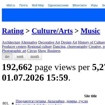
Mail.ru
Почта
Мой Мир
Одноклассники
ВКонтакте
Игры
З
Rating
>
Culture/Arts
>
Music
Architecture
Alternative
Decorative Art
Design
Art
History of Culture
Producer centers
Regional culture
Dancing, choreography
Creative, p
Photographic art
Circus
Show Business
day
week
month
192,662
page views per
5,2
01.07.2026 15:59
.
Site title
Продаются гитары, балалайки, домры, гусли
801.