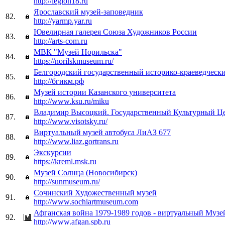
http://legion18.ru
Ярославский музей-заповедник
82.
http://yarmp.yar.ru
Ювелирная галерея Союза Художников России
83.
http://arts-com.ru
МВК "Музей Норильска"
84.
https://norilskmuseum.ru/
Белгородский государственный историко-краеведческ
85.
http://бгикм.рф
Музей истории Казанского университета
86.
http://www.ksu.ru/miku
Владимир Высоцкий. Государственный Культурный Ц
87.
http://www.visotsky.ru/
Виртуальный музей автобуса ЛиАЗ 677
88.
http://www.liaz.gortrans.ru
Экскурсии
89.
https://kreml.msk.ru
Музей Солнца (Новосибирск)
90.
http://sunmuseum.ru/
Сочинский Художественный музей
91.
http://www.sochiartmuseum.com
Афганская война 1979-1989 годов - виртуальный Музе
92.
http://www.afgan.spb.ru