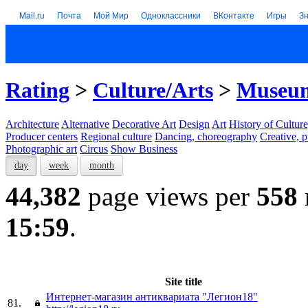
Mail.ru
Почта
Мой Мир
Одноклассники
ВКонтакте
Игры
З
Rating
>
Culture/Arts
>
Museums
Architecture
Alternative
Decorative Art
Design
Art
History of Culture
Producer centers
Regional culture
Dancing, choreography
Creative, p
Photographic art
Circus
Show Business
day
week
month
44,382
page views per
558
15:59
.
Site title
Интернет-магазин антиквариата "Легион18"
81.