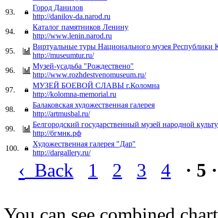
Город Данилов
93.
http://danilov-da.narod.ru
Каталог памятников Ленину
94.
http://www.lenin.narod.ru
Виртуальные туры Национального музея Республики 
95.
http://museumtur.ru/
Музей-усадьба "Рождествено"
96.
http://www.rozhdestvenomuseum.ru/
МУЗЕЙ БОЕВОЙ СЛАВЫ г.Коломна
97.
http://kolomna-memorial.ru
Балаковская художественная галерея
98.
http://artmusbal.ru/
Белгородский государственный музей народной культ
99.
http://бгмнк.рф
Художественная галерея "Дар"
100.
http://dargallery.ru/
‹
Back
1
2
3
4
· 5 ·
You can see combined chart