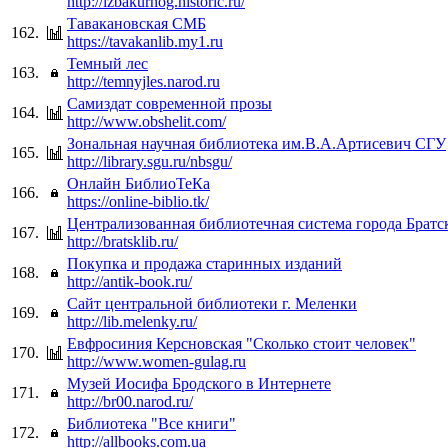
http://izbakurnog.historic.ru/
Тавакановская СМБ
162.
https://tavakanlib.my1.ru
Темный лес
163.
http://temnyjles.narod.ru
Самиздат современной прозы
164.
http://www.obshelit.com/
Зональная научная библиотека им.В.А.Артисевич СГУ
165.
http://library.sgu.ru/nbsgu/
Онлайн БиблиоТеКа
166.
https://online-biblio.tk/
Централизованная библиотечная система города Братс
167.
http://bratsklib.ru/
Покупка и продажа старинных изданий
168.
http://antik-book.ru/
Сайт центральной библиотеки г. Меленки
169.
http://lib.melenky.ru/
Евфросиния Керсновская "Сколько стоит человек"
170.
http://www.women-gulag.ru
Музей Иосифа Бродского в Интернете
171.
http://br00.narod.ru/
Библиотека "Все книги"
172.
http://allbooks.com.ua