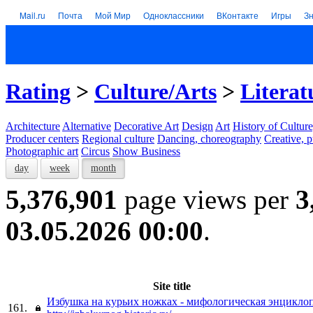
Mail.ru
Почта
Мой Мир
Одноклассники
ВКонтакте
Игры
З
Rating
>
Culture/Arts
>
Literat
Architecture
Alternative
Decorative Art
Design
Art
History of Culture
Producer centers
Regional culture
Dancing, choreography
Creative, p
Photographic art
Circus
Show Business
day
week
month
5,376,901
page views per
3
03.05.2026 00:00
.
Site title
Избушка на курьих ножках - мифологическая энцикло
161.