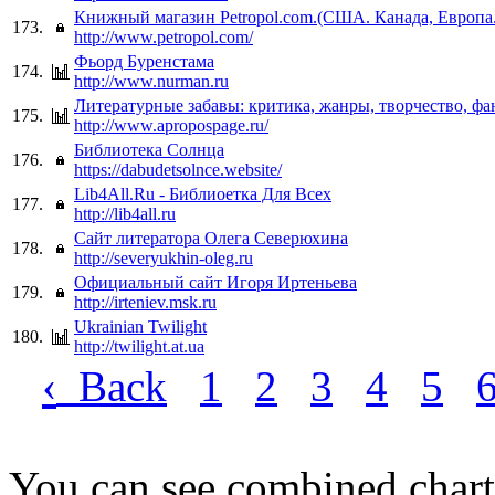
Книжный магазин Petropol.com.(США. Канада, Европа.
173.
http://www.petropol.com/
Фьорд Буренстама
174.
http://www.nurman.ru
Литературные забавы: критика, жанры, творчество, ф
175.
http://www.apropospage.ru/
Библиотека Солнца
176.
https://dabudetsolnce.website/
Lib4All.Ru - Библиоетка Для Всех
177.
http://lib4all.ru
Сайт литератора Олега Северюхина
178.
http://severyukhin-oleg.ru
Официальный сайт Игоря Иртеньева
179.
http://irteniev.msk.ru
Ukrainian Twilight
180.
http://twilight.at.ua
‹
Back
1
2
3
4
5
You can see combined chart