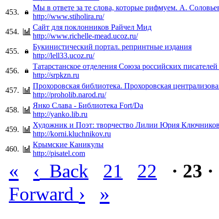
Мы в ответе за те слова, которые рифмуем. А. Соловье
453.
http://www.stiholira.ru/
Сайт для поклонников Райчел Мид
454.
http://www.richelle-mead.ucoz.ru/
Букинистический портал. репринтные издания
455.
http://lell33.ucoz.ru/
Татарстанское отделения Союза российских писателей
456.
http://srpkzn.ru
Прохоровская библиотека. Прохоровская централизов
457.
http://proholib.narod.ru/
Янко Слава - Библиотека Fort/Da
458.
http://yanko.lib.ru
Художник и Поэт: творчество Лилии Юрия Ключнико
459.
http://korni.kluchnikov.ru
Крымские Каникулы
460.
http://pisatel.com
«
‹
Back
21
22
· 23 ·
›
»
Forward