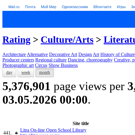
Mail.ru
Почта
Мой Мир
Одноклассники
ВКонтакте
Игры
З
Rating
>
Culture/Arts
>
Literat
Architecture
Alternative
Decorative Art
Design
Art
History of Culture
Producer centers
Regional culture
Dancing, choreography
Creative, p
Photographic art
Circus
Show Business
day
week
month
5,376,901
page views per
3
03.05.2026 00:00
.
Site title
Litra On-line Open School Library
441.