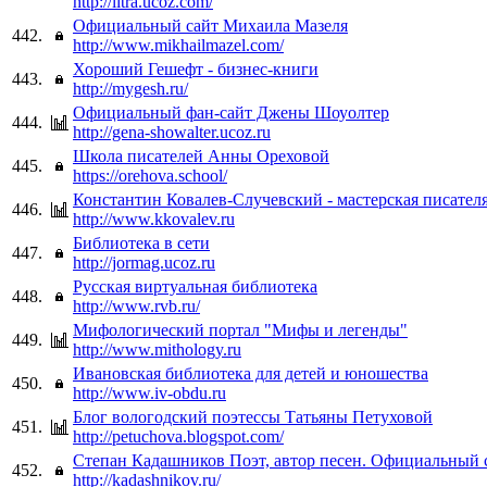
http://litra.ucoz.com/
Официальный сайт Михаила Мазеля
442.
http://www.mikhailmazel.com/
Хороший Гешефт - бизнес-книги
443.
http://mygesh.ru/
Официальный фан-сайт Джены Шоуолтер
444.
http://gena-showalter.ucoz.ru
Школа писателей Анны Ореховой
445.
https://orehova.school/
Константин Ковалев-Случевский - мастерская писател
446.
http://www.kkovalev.ru
Библиотека в сети
447.
http://jormag.ucoz.ru
Русская виртуальная библиотека
448.
http://www.rvb.ru/
Мифологический портал "Мифы и легенды"
449.
http://www.mithology.ru
Ивановская библиотека для детей и юношества
450.
http://www.iv-obdu.ru
Блог вологодский поэтессы Татьяны Петуховой
451.
http://petuchova.blogspot.com/
Степан Кадашников Поэт, автор песен. Официальный 
452.
http://kadashnikov.ru/