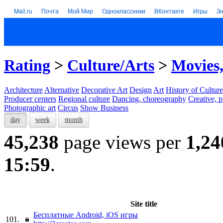
Mail.ru
Почта
Мой Мир
Одноклассники
ВКонтакте
Игры
З
Rating
>
Culture/Arts
>
Movies,
Architecture
Alternative
Decorative Art
Design
Art
History of Culture
Producer centers
Regional culture
Dancing, choreography
Creative, p
Photographic art
Circus
Show Business
day
week
month
45,238
page views per
1,24
15:59
.
Site title
Бесплатные Android, iOS игры
101.