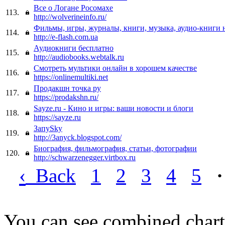
Все о Логане Росомахе
113.
http://wolverineinfo.ru/
Фильмы, игры, журналы, книги, музыка, аудио-книги 
114.
http://e-flash.com.ua
Аудиокниги бесплатно
115.
http://audiobooks.webtalk.ru
Смотреть мультики онлайн в хорошем качестве
116.
https://onlinemultiki.net
Продакшн точка ру
117.
https://prodakshn.ru/
Sayze.ru - Кино и игры: ваши новости и блоги
118.
https://sayze.ru
ЗапуSky
119.
http://3anyck.blogspot.com/
Биография, фильмография, статьи, фотографии
120.
http://schwarzenegger.virtbox.ru
‹
Back
1
2
3
4
5
·
You can see combined chart