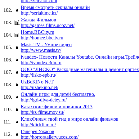
http://3creator.com
Время смотреть сериалы онлайн
102.
http://serialtime.kz/
Жажда Фильмов
103.
http://games-films.ucoz.net/
Home.BBCity.ru
104.
http://homee.bbcity.ru
Masis.TV - Умное видео
105.
http://www.masis.tv/
ivandex- Новости,Каналы Youtube, Онлайн игры,Трейл
106.
http://ivandex.3dn.ru
ООО "ЛИСКО" Расходные материалы и ремонт оргтех
107.
http://lisko-spb.ru/
UzBeKiNo.NeT
108.
http://uzbekino.net/
Онлайн игры для детей бесплатно.
109.
http://igri-dlya-detey.ru/
Казахские фильм и новинки 2013
110.
http://kz-films.moy.su/
КликФильм твой гид в мире онлайн фильмов
111.
http://klickfilm.ru/
Галерея Ужасов
112.
http://horrorgallery.ucoz.com/