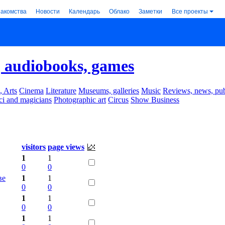
накомства
Новости
Календарь
Облако
Заметки
Все проекты
 audiobooks, games
, Arts
Cinema
Literature
Museums, galleries
Music
Reviews, news, pub
ci and magicians
Photographic art
Circus
Show Business
visitors
page views
1
1
0
0
ве
1
1
0
0
1
1
0
0
1
1