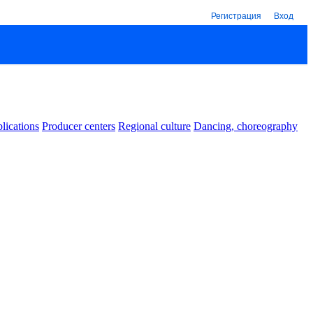
Регистрация
Вход
lications
Producer centers
Regional culture
Dancing, choreography