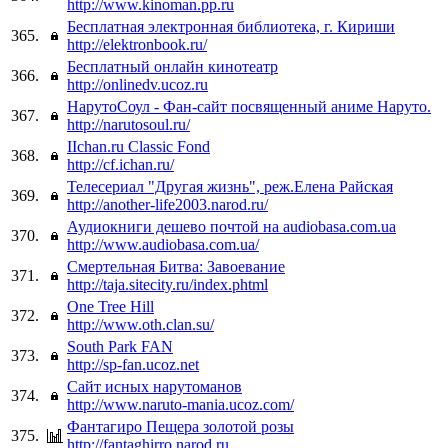
http://www.kinoman.pp.ru
Бесплатная электронная библиотека, г. Кириши
365.
http://elektronbook.ru/
Бесплатный онлайн кинотеатр
366.
http://onlinedv.ucoz.ru
НарутоСоул - Фан-сайт посвященный аниме Наруто.
367.
http://narutosoul.ru/
IIchan.ru Classic Fond
368.
http://cf.ichan.ru/
Телесериал "Другая жизнь", реж.Елена Райская
369.
http://another-life2003.narod.ru/
Аудиокниги дешево почтой на audiobasa.com.ua
370.
http://www.audiobasa.com.ua/
Смертельная Битва: Завоевание
371.
http://taja.sitecity.ru/index.phtml
One Tree Hill
372.
http://www.oth.clan.su/
South Park FAN
373.
http://sp-fan.ucoz.net
Сайт исных нарутоманов
374.
http://www.naruto-mania.ucoz.com/
Фантагиро Пещера золотой розы
375.
http://fantaghirro.narod.ru