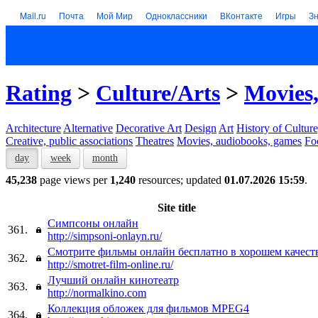
Mail.ru
Почта
Мой Мир
Одноклассники
ВКонтакте
Игры
З
Rating
>
Culture/Arts
>
Movies,
Architecture
Alternative
Decorative Art
Design
Art
History of Culture
Creative, public associations
Theatres
Movies, audiobooks, games
Fo
day
week
month
45,238
page views per
1,240
resources; updated
01.07.2026 15:59
.
Site title
Симпсоны онлайн
361.
http://simpsoni-onlayn.ru/
Смотрите фильмы онлайн бесплатно в хорошем качест
362.
http://smotret-film-online.ru/
Лучший онлайн кинотеатр
363.
http://normalkino.com
Коллекция обложек для фильмов MPEG4
364.