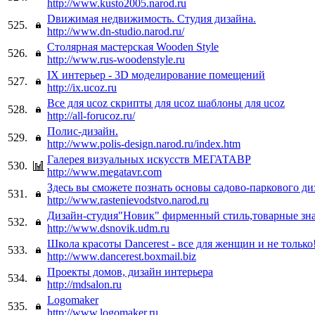
http://www.kusto2005.narod.ru
Dвижимая недвижимость. Студия дизайна.
525.
http://www.dn-studio.narod.ru/
Столярная мастерская Wooden Style
526.
http://www.rus-woodenstyle.ru
IX интерьер - 3D моделирование помещений
527.
http://ix.ucoz.ru
Все для ucoz скрипты для ucoz шаблоны для ucoz
528.
http://all-forucoz.ru/
Полис-дизайн.
529.
http://www.polis-design.narod.ru/index.htm
Галерея визуальных искусств МЕГАТАВР
530.
http://www.megatavr.com
Здесь вы сможете познать основы садово-паркового ди
531.
http://www.rastenievodstvo.narod.ru
Дизайн-студия"Новик" фирменный стиль,товарные зна
532.
http://www.dsnovik.udm.ru
Школа красоты Dancerest - все для женщин и не только
533.
http://www.dancerest.boxmail.biz
Проекты домов, дизайн интерьера
534.
http://mdsalon.ru
Logomaker
535.
http://www.logomaker.ru