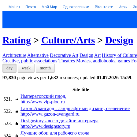
Mail.ru
Почта
Мой Мир
Одноклассники
ВКонтакте
Игры
З
Rating
>
Culture/Arts
>
Design
Architecture
Alternative
Decorative Art
Design
Art
History of Culture
Creative, public associations
Theatres
Movies, audiobooks, games
Fo
day
week
month
97,830
page views per
1,632
resources; updated
01.07.2026 15:59
.
Site title
Императорский плод.
521.
http://www.vip-plod.ru
Газон-Авангард - ландшафтный дизайн, озеленение
522.
http://www.gazon-avangard.ru
Designstory - все о дизайне интерьера
523.
http://www.designstory.ru
Лучшие обои для рабочего стола
524.