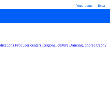
Регистрация
Вход
lications
Producer centers
Regional culture
Dancing, choreography