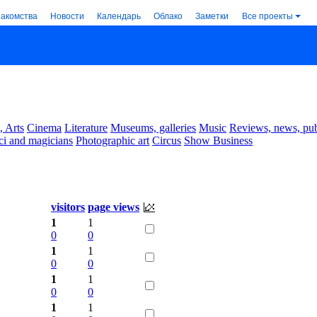
накомства
Новости
Календарь
Облако
Заметки
Все проекты
, Arts
Cinema
Literature
Museums, galleries
Music
Reviews, news, pub
ci and magicians
Photographic art
Circus
Show Business
visitors
page views
1
1
0
0
1
1
0
0
1
1
0
0
1
1