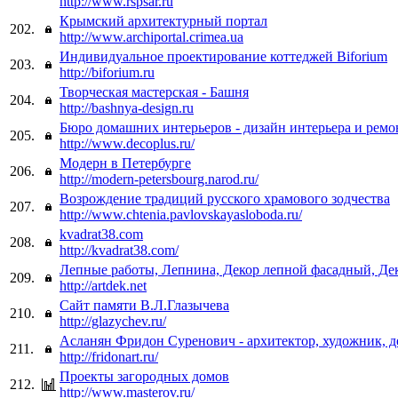
http://www.rspsar.ru
Крымский архитектурный портал
202.
http://www.archiportal.crimea.ua
Индивидуальное проектирование коттеджей Biforium
203.
http://biforium.ru
Творческая мастерская - Башня
204.
http://bashnya-design.ru
Бюро домашних интерьеров - дизайн интерьера и ремо
205.
http://www.decoplus.ru/
Модерн в Петербурге
206.
http://modern-petersbourg.narod.ru/
Возрождение традиций русского храмового зодчества
207.
http://www.chtenia.pavlovskayasloboda.ru/
kvadrat38.com
208.
http://kvadrat38.com/
Лепные работы, Лепнина, Декор лепной фасадный, Де
209.
http://artdek.net
Сайт памяти В.Л.Глазычева
210.
http://glazychev.ru/
Асланян Фридон Суренович - архитектор, художник, д
211.
http://fridonart.ru/
Проекты загородных домов
212.
http://www.masterov.ru/