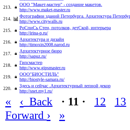
ООО "Макет-мастер" - создание макетов.
213.
http://www.maket-master.ru
Фотографии зданий Петербурга. Архитектура Петербур
214.
http://www.citywalls.ru
РоСпиСь Стен, потолков, детСкой, интерьера
215.
http://irina-p.ru/
Архитектура и дизайн
216.
http://timoxin2008.narod.ru
Архитектурное бюро
217.
http://sapuz.ru/
Гипсмастер
218.
http://www.gipsmaster.ru
ООО"БИОСТИЛЬ"
219.
http://biostyle-samara.ru/
Здесь и сейчас .Архитектурный лепной декор
220.
http://snet.my1.ru/
«
‹
Back
· 11 ·
12
13
›
»
Forward