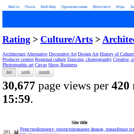
Mail.ru
Почта
Мой Мир
Одноклассники
ВКонтакте
Игры
З
Rating
>
Culture/Arts
>
Archite
Architecture
Alternative
Decorative Art
Design
Art
History of Culture
Producer centers
Regional culture
Dancing, choreography
Creative, p
Photographic art
Circus
Show Business
day
week
month
30,677
page views per
420
15:59
.
Site title
Ремстройпроект- проектирование фоков, хоккейных п
201.