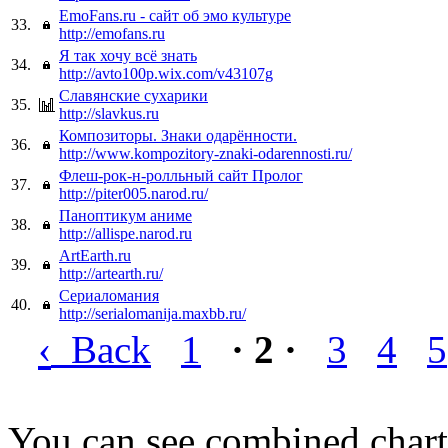
EmoFans.ru - сайт об эмо культуре
33.
http://emofans.ru
Я так хочу всё знать
34.
http://avto100p.wix.com/v43107g
Славянские сухарики
35.
http://slavkus.ru
Композиторы. Знаки одарённости.
36.
http://www.kompozitory-znaki-odarennosti.ru/
Флеш-рок-н-ролльный сайт Пролог
37.
http://piter005.narod.ru/
Паноптикум аниме
38.
http://allispe.narod.ru
ArtEarth.ru
39.
http://artearth.ru/
Сериаломания
40.
http://serialomanija.maxbb.ru/
‹
Back
1
· 2 ·
3
4
5
You can see combined chart