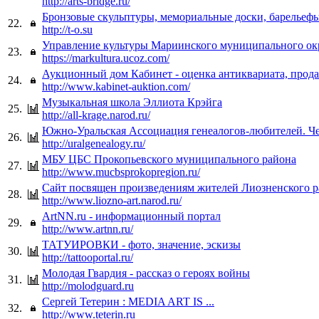
http://arts-bridge.ru/
Бронзовые скульптуры, мемориальные доски, барельеф
22.
http://t-o.su
Управление культуры Мариинского муниципального ок
23.
https://markultura.ucoz.com/
Аукционный дом Кабинет - оценка антиквариата, прод
24.
http://www.kabinet-auktion.com/
Музыкальная школа Эллиота Крэйга
25.
http://all-krage.narod.ru/
Южно-Уральская Ассоциация генеалогов-любителей. Че
26.
http://uralgenealogy.ru/
МБУ ЦБС Прокопьевского муниципального района
27.
http://www.mucbsprokopregion.ru/
Сайт посвящен произведениям жителей Лиозненского 
28.
http://www.liozno-art.narod.ru/
ArtNN.ru - информационный портал
29.
http://www.artnn.ru/
ТАТУИРОВКИ - фото, значение, эскизы
30.
http://tattooportal.ru/
Молодая Гвардия - рассказ о героях войны
31.
http://molodguard.ru
Сергей Тетерин : MEDIA ART IS ...
32.
http://www.teterin.ru