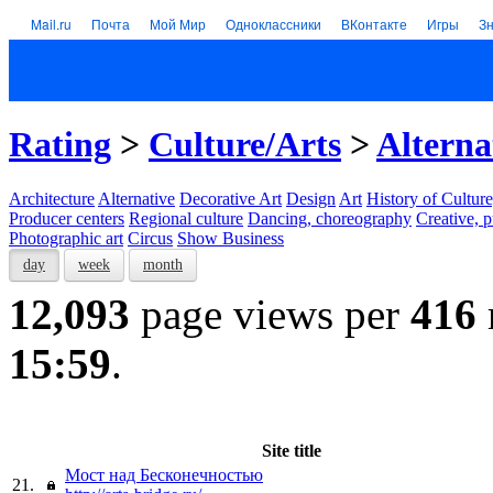
Mail.ru
Почта
Мой Мир
Одноклассники
ВКонтакте
Игры
З
Rating
>
Culture/Arts
>
Alterna
Architecture
Alternative
Decorative Art
Design
Art
History of Culture
Producer centers
Regional culture
Dancing, choreography
Creative, p
Photographic art
Circus
Show Business
day
week
month
12,093
page views per
416
15:59
.
Site title
Мост над Бесконечностью
21.