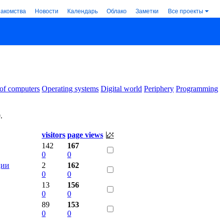
накомства
Новости
Календарь
Облако
Заметки
Все проекты
 of computers
Operating systems
Digital world
Periphery
Programming
0
.
visitors
page views
142
167
0
0
ции
2
162
0
0
13
156
0
0
89
153
0
0