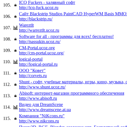
ICQ Fuckers - халявный софт
105.
http://icq-fuck.ucoz.ru
Сайт Blackstrip Studios PaintCAD HyperWM Basis MM
106.
http://blackstrip.ru/
Wareztlt
107.
http://warreztlt.ucoz.ru
Software for all - программы для всех! бесплатно!
108.
http://nassukin.ucoz.ru/
CM-Portal.ucoz.org
109.
http://cm-portal.ucoz.org/
logical-portal
110.
http://logical-portal.ru
ООО "Ковет"
111.
http://corvets.ru
Shunt - софт, учебные материалы, игры, кино, музыка, 
112.
http://www.shunt.ucoz.ru/
Abisoft: интернет-магазин программного обеспечения
113.
http://www.abisoft.ru
Видео для DreamScene
114.
http://www.dreamscene.at.ua
Компания "NiKcons.ru"
115.
http://www.nikcons.ru