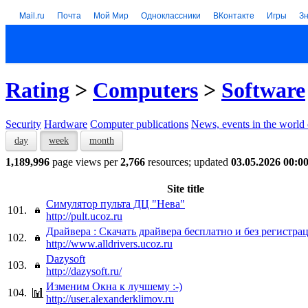
Mail.ru
Почта
Мой Мир
Одноклассники
ВКонтакте
Игры
З
Rating
>
Computers
>
Software
Security
Hardware
Computer publications
News, events in the world
day
week
month
1,189,996
page views per
2,766
resources; updated
03.05.2026 00:0
Site title
Симулятор пульта ДЦ "Нева"
101.
http://pult.ucoz.ru
Драйвера : Скачать драйвера бесплатно и без регистра
102.
http://www.alldrivers.ucoz.ru
Dazysoft
103.
http://dazysoft.ru/
Изменим Окна к лучшему :-)
104.
http://user.alexanderklimov.ru