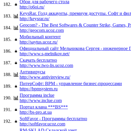
Обои для рабочего стола
182.
http://o6oi.ru/
KeysRar. Голд аккаунты, премиум доступы. Софт и фи
183.
http://keysrar.ru/
Geocom? - The Best Softwares & Counter Strike, Games, P
184.
http://geocom.ucoz.com
Мобильный контент
185.
http://saytus.ucoz.ru/
Официальный сайт Мельникова Сергея - инженерное 
186.
http://www.s-melnikov.net/
Скачать бесплатно
187.
http://www.two-lis.ucoz.com
Антивирусы
188.
http://www.antivireview.ru/
ПитерСофт: BPM - управление бизнес-процессами
189.
https://bpmsystem.ru
Программа inclue
190.
http://www.inclue.com
Портал клана ***BS***
191.
http://bs-pro.at.ua
SoftFavor - Программы бесплатно
192.
http://softfavor.ucoz.com
RM-SKLAD Складской учет