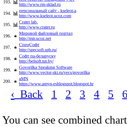
193.
http://www.rm-sklad.ru
персональный сайт - kseleot-a
194.
http://www.kseleot.ucoz.com
Crater lab.
195.
http://www.crater.ru
Мировой файловый портал
196.
http://mir.ucoz.net
СпецСофт
197.
http://specsoft.spb.ru/
Софт па-беларуску
198.
http://belsoft.tut.by/
Govorilka Speaking Software
199.
http://www.vector-ski.ru/vecs/govorilka
aMN
200.
https://www.amyn-esblogspot.blogspot.hr
‹
Back
1
2
3
4
5
You can see combined chart