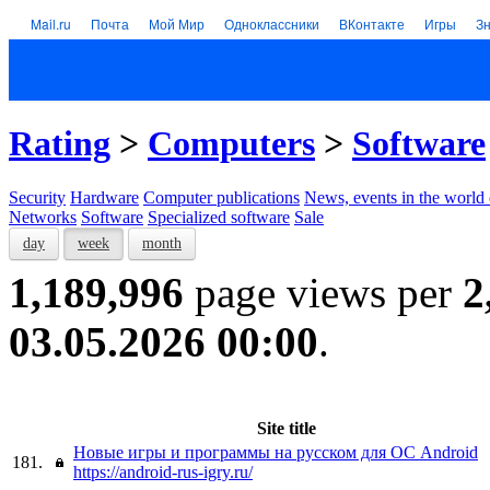
Mail.ru
Почта
Мой Мир
Одноклассники
ВКонтакте
Игры
З
Rating
>
Computers
>
Software
Security
Hardware
Computer publications
News, events in the world
Networks
Software
Specialized software
Sale
day
week
month
1,189,996
page views per
2
03.05.2026 00:00
.
Site title
Новые игры и программы на русском для ОС Android
181.
https://android-rus-igry.ru/