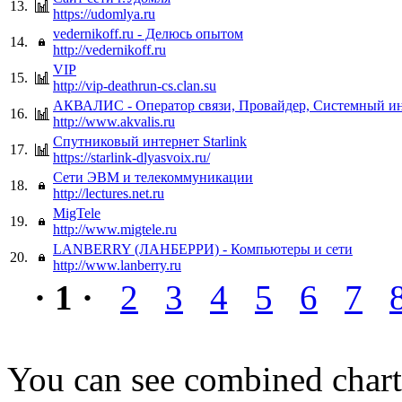
13.
https://udomlya.ru
vedernikoff.ru - Делюсь опытом
14.
http://vedernikoff.ru
VIP
15.
http://vip-deathrun-cs.clan.su
АКВАЛИС - Оператор связи, Провайдер, Системный ин
16.
http://www.akvalis.ru
Спутниковый интернет Starlink
17.
https://starlink-dlyasvoix.ru/
Сети ЭВМ и телекоммуникации
18.
http://lectures.net.ru
MigTele
19.
http://www.migtele.ru
LANBERRY (ЛАНБЕРРИ) - Компьютеры и сети
20.
http://www.lanberry.ru
· 1 ·
2
3
4
5
6
7
You can see combined chart