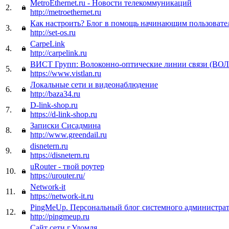
MetroEthernet.ru - Новости телекоммуникаций
2.
http://metroethernet.ru
Как настроить? Блог в помощь начинающим пользовате
3.
http://set-os.ru
CarpeLink
4.
http://carpelink.ru
ВИСТ Групп: Волоконно-оптические линии связи (ВО
5.
https://www.vistlan.ru
Локальные сети и видеонаблюдение
6.
http://baza34.ru
D-link-shop.ru
7.
https://d-link-shop.ru
Записки Сисадмина
8.
http://www.greendail.ru
disnetern.ru
9.
https://disnetern.ru
uRouter - твой роутер
10.
https://urouter.ru/
Network-it
11.
https://network-it.ru
PingMeUp. Персональный блог системного администра
12.
http://pingmeup.ru
Сайт сети г.Удомля