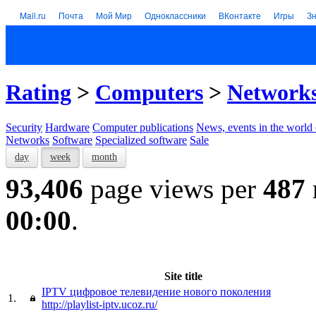
Mail.ru
Почта
Мой Мир
Одноклассники
ВКонтакте
Игры
З
Rating
>
Computers
>
Network
Security
Hardware
Computer publications
News, events in the world
Networks
Software
Specialized software
Sale
day
week
month
93,406
page views per
487
00:00
.
Site title
IPTV цифровое телевидение нового поколения
1.
http://playlist-iptv.ucoz.ru/