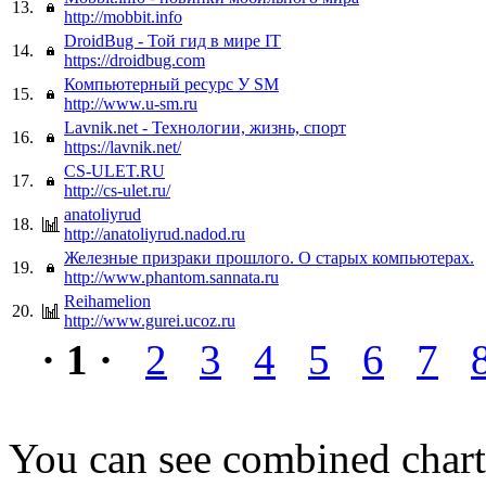
13.
http://mobbit.info
DroidBug - Той гид в мире IT
14.
https://droidbug.com
Компьютерный ресурс У SM
15.
http://www.u-sm.ru
Lavnik.net - Технологии, жизнь, спорт
16.
https://lavnik.net/
CS-ULET.RU
17.
http://cs-ulet.ru/
anatoliyrud
18.
http://anatoliyrud.nadod.ru
Железные призраки прошлого. О старых компьютерах.
19.
http://www.phantom.sannata.ru
Reihamelion
20.
http://www.gurei.ucoz.ru
· 1 ·
2
3
4
5
6
7
You can see combined chart