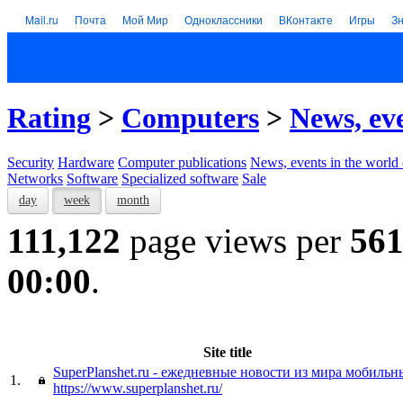
Mail.ru
Почта
Мой Мир
Одноклассники
ВКонтакте
Игры
З
Rating
>
Computers
>
News, ev
Security
Hardware
Computer publications
News, events in the world
Networks
Software
Specialized software
Sale
day
week
month
111,122
page views per
56
00:00
.
Site title
SuperPlanshet.ru - ежедневные новости из мира мобильн
1.
https://www.superplanshet.ru/