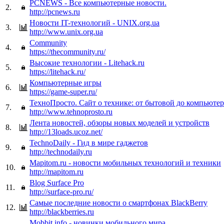
PCNEWS - Все компьютерные новости.
2.
http://pcnews.ru
Новости IT-технологий - UNIX.org.ua
3.
http://www.unix.org.ua
Community
4.
https://thecommunity.ru/
Высокие технологии - Litehack.ru
5.
https://litehack.ru/
Компьютерные игры
6.
https://game-super.ru/
ТехноПросто. Сайт о технике: от бытовой до компьюте
7.
http://www.tehnoprosto.ru
Лента новостей, обзоры новых моделей и устройств
8.
http://13loads.ucoz.net/
TechnoDaily - Гид в мире гаджетов
9.
http://technodaily.ru
Mapitom.ru - новости мобильных технологий и техники
10.
http://mapitom.ru
Blog Surface Pro
11.
http://surface-pro.ru/
Самые последние новости о смартфонах BlackBerry
12.
http://blackberries.ru
Mobbit.info - новинки мобильного мира