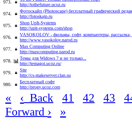
973.
http://tothefuture.ucoz.ru
Фотоскайп (Photoscape) бесплатный графический реда
974.
http://fotoskajp.ru
Shop UpIt-Systems
975.
http://upit-systems.com/shop
VASOKOLOV - фильмы, софт, компьютеры, рассылка, 
976.
http://www.vasokolov.narod.ru
Max Computing Online
977.
http://maxcomputing.narod.ru
Темы для Widows 7 и не только...
978.
http://temagoi.ucoz.ru/
Site
979.
http://cs-makeserver.clan.su
Бесплатный софт
980.
http://progy.ucoz.com
«
‹
Back
41
42
43
4
›
»
Forward