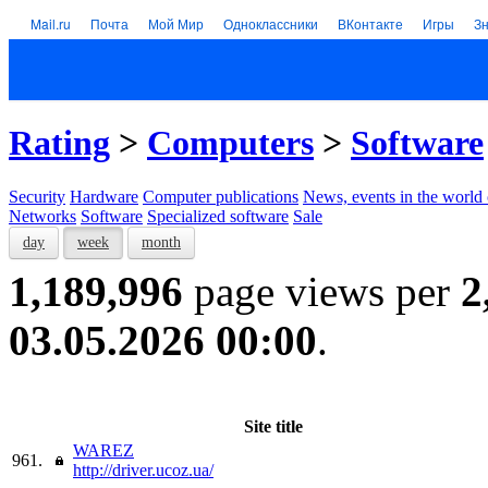
Mail.ru
Почта
Мой Мир
Одноклассники
ВКонтакте
Игры
З
Rating
>
Computers
>
Software
Security
Hardware
Computer publications
News, events in the world
Networks
Software
Specialized software
Sale
day
week
month
1,189,996
page views per
2
03.05.2026 00:00
.
Site title
WAREZ
961.
http://driver.ucoz.ua/