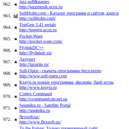
jazz,soft&games
962.
http://jazzmusik.ucoz.ru
SoftHolm.com - Каталог программ и сайтов, книги
963.
http://softholm.com/
TopGen 3.41 serials
964.
http://topgen.ucoz.ru
Pocket-Ware
965.
http://pocket-ware.com/
FlylinkDC++
966.
http://flylinkdc.ru/
Лазурит
967.
http://lazurite.ru/
Soft-Open - скачать программы бесплатно
968.
http://www.soft-open.com
Kraysi.ru новые программы, фильмы, flash игры
969.
http://www.kraysi.ru
Cortex Command
970.
http://ccommand.pp.net.ua
Sputniku.ru - Satellite Portal
971.
http://sputniku.ru
flexsoft.uz/
972.
http://www.flexsoft.uz/
To the Future: Только проверенный софт