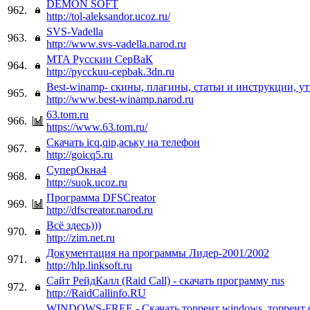
DEMON SOFT
962.
http://tol-aleksandor.ucoz.ru/
SVS-Vadella
963.
http://www.svs-vadella.narod.ru
MTA Русскии СерВаК
964.
http://pycckuu-cepbak.3dn.ru
Best-winamp- скины, плагины, статьи и инструкции, у
965.
http://www.best-winamp.narod.ru
63.tom.ru
966.
https://www.63.tom.ru/
Скачать icq,qip,аську на телефон
967.
http://goicq5.ru
СуперОкна4
968.
http://suok.ucoz.ru
Программа DFSCreator
969.
http://dfscreator.narod.ru
Всё здесь)))
970.
http://zim.net.ru
Документация на программы Лидер-2001/2002
971.
http://hlp.linksoft.ru
Сайт РейдКалл (Raid Call) - скачать программу rus
972.
http://RaidCallinfo.RU
WINDOWS-FREE - Скачать торрент windows, торрент 