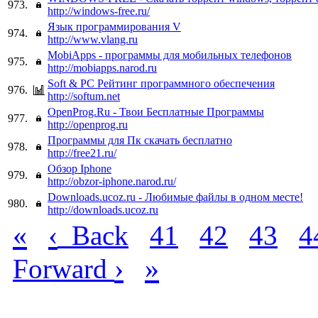
973.
http://windows-free.ru/
Язык программирования V
974.
http://www.vlang.ru
MobiApps - программы для мобильных телефонов
975.
http://mobiapps.narod.ru
Soft & PC Рейтинг программного обеспечения
976.
http://softum.net
OpenProg.Ru - Твои Бесплатные Программы
977.
http://openprog.ru
Программы для Пк скачать бесплатно
978.
http://free21.ru/
Обзор Iphone
979.
http://obzor-iphone.narod.ru/
Downloads.ucoz.ru - Любимые файлы в одном месте!
980.
http://downloads.ucoz.ru
«
‹
Back
41
42
43
4
›
»
Forward