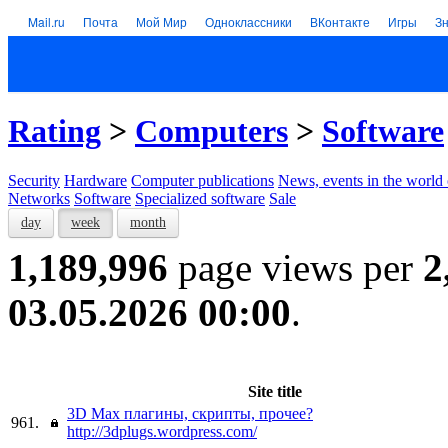
Mail.ru
Почта
Мой Мир
Одноклассники
ВКонтакте
Игры
З
Rating
>
Computers
>
Software
Security
Hardware
Computer publications
News, events in the world
Networks
Software
Specialized software
Sale
day
week
month
1,189,996
page views per
2
03.05.2026 00:00
.
Site title
3D Max плагины, скрипты, прочее?
961.
http://3dplugs.wordpress.com/