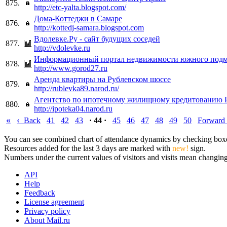
875.
http://etc-yalta.blogspot.com/
Дома-Коттеджи в Самаре
876.
http://kottedj-samara.blogspot.com
Вдолевке.Ру - сайт будущих соседей
877.
http://vdolevke.ru
Информационный портал недвижимости южного подм
878.
http://www.gorod27.ru
Аренда квартиры на Рублевском шоссе
879.
http://rublevka89.narod.ru/
Агентство по ипотечному жилищному кредитованию 
880.
http://ipoteka04.narod.ru
«
‹
Back
41
42
43
· 44 ·
45
46
47
48
49
50
Forward
You can see combined chart of attendance dynamics by checking boxes 
Resources added for the last 3 days are marked with
new!
sign.
Numbers under the current values of visitors and visits mean changings
API
Help
Feedback
License agreement
Privacy policy
About Mail.ru