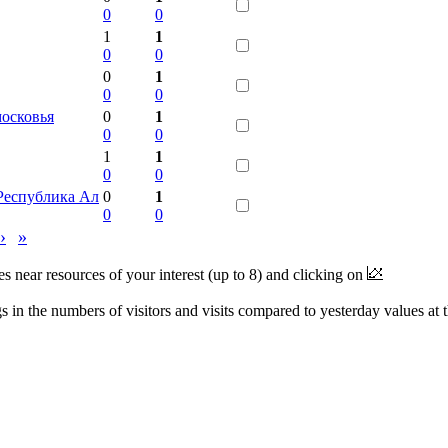
0
0
1
1
0
0
0
1
0
0
осковья
0
1
0
0
1
1
0
0
Республика Ал
0
1
0
0
›
»
near resources of your interest (up to 8) and clicking on
 in the numbers of visitors and visits compared to yesterday values at 