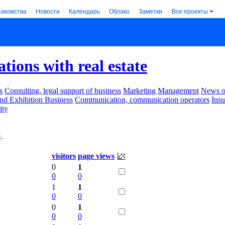
накомства
Новости
Календарь
Облако
Заметки
Все проекты
tions with real estate
s
Consulting, legal support of business
Marketing
Management
News of
nd Exhibition Business
Communication, communication operators
Ins
ity
0
.
visitors
page views
0
1
0
0
1
1
0
0
0
1
0
0