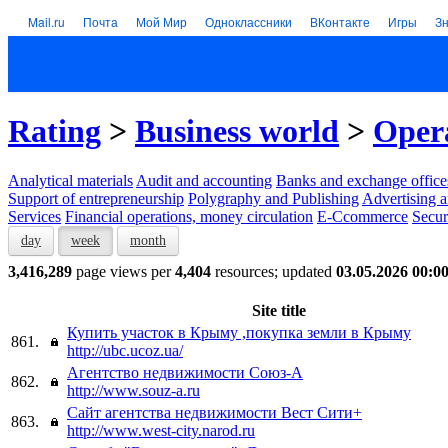
Mail.ru
Почта
Мой Мир
Одноклассники
ВКонтакте
Игры
З
Rating
>
Business world
>
Opera
Analytical materials
Audit and accounting
Banks and exchange office
Support of entrepreneurship
Polygraphy and Publishing
Advertising a
Services
Financial operations, money circulation
E-Ccommerce
Secur
day
week
month
3,416,289
page views per
4,404
resources; updated
03.05.2026 00:0
Site title
Купить участок в Крыму ,покупка земли в Крыму
861.
http://ubc.ucoz.ua/
Агентство недвижимости Союз-А
862.
http://www.souz-a.ru
Сайт агентства недвижимости Вест Сити+
863.
http://www.west-city.narod.ru