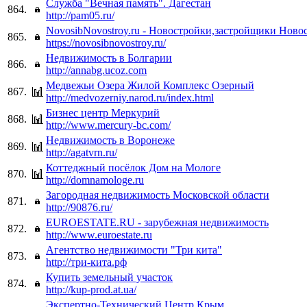
Служба "Вечная память". Дагестан
864.
http://pam05.ru/
NovosibNovostroy.ru - Новостройки,застройщики Ново
865.
https://novosibnovostroy.ru/
Недвижимость в Болгарии
866.
http://annabg.ucoz.com
Медвежьи Озера Жилой Комплекс Озерный
867.
http://medvozerniy.narod.ru/index.html
Бизнес центр Меркурий
868.
http://www.mercury-bc.com/
Недвижимость в Воронеже
869.
http://agatvrn.ru/
Коттеджный посёлок Дом на Мологе
870.
http://domnamologe.ru
Загородная недвижимость Московской области
871.
http://90876.ru/
EUROESTATE.RU - зарубежная недвижимость
872.
http://www.euroestate.ru
Агентство недвижимости "Три кита"
873.
http://три-кита.рф
Купить земельный участок
874.
http://kup-prod.at.ua/
Экспертно-Технический Центр Крым