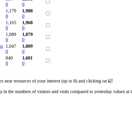
0
0
1,179
1,988
0
0
1,165
1,968
0
0
1,089
1,879
0
0
ах
1,047
1,809
0
0
840
1,601
0
0
near resources of your interest (up to 8) and clicking on
 in the numbers of visitors and visits compared to yesterday values at 