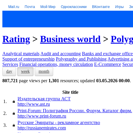
Mail.ru
Почта
Мой Мир
Одноклассники
ВКонтакте
Игры
З
Rating
>
Business world
>
Polyg
Analytical materials
Audit and accounting
Banks and exchange office
Support of entrepreneurship
Polygraphy and Publishing
Advertising a
Services
Financial operations, money circulation
E-Ccommerce
Secur
day
week
month
807,721
page views per
1,301
resources; updated
03.05.2026 00:00
.
Site title
Издательская группа АСТ
1.
http://www.ast.ru
Print-Forum: Полиграфия России. Форум. Каталог фирм.
2.
http://www.print-forum.ru
Русские Эмираты - рекламное агентство
3.
http://russianemirates.com