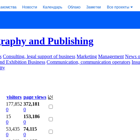
накомства
Новости
Календарь
Облако
Заметки
Все проекты
raphy and Publishing
s
Consulting, legal support of business
Marketing
Management
News of
nd Exhibition Business
Communication, communication operators
Ins
ity
visitors
page views
177,852
372,181
0
0
15
153,186
0
0
53,435
74,115
0
0