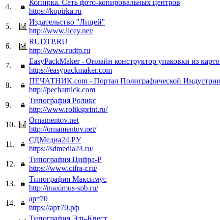
Копирка. Сеть фото-копировальных центров
4.
https://kopirka.ru
Издательство "Лицей"
5.
http://www.licey.net/
RUDTP.RU
6.
http://www.rudtp.ru
EasyPackMaker - Онлайн конструктор упаковки из карт
7.
https://easypackmaker.com
ПЕЧАТНИК.com - Портал Полиграфической Индустри
8.
http://pechatnick.com
Типография Роликс
9.
http://www.roliksprint.ru/
Ornamentov.net
10.
http://ornamentov.net/
СДМедиа24.РУ
11.
https://sdmedia24.ru/
Типография Цифра-Р
12.
https://www.cifra-r.ru/
Типография Максимус
13.
http://maximus-spb.ru/
арт70
14.
https://арт70.рф
Типография Эль-Квест