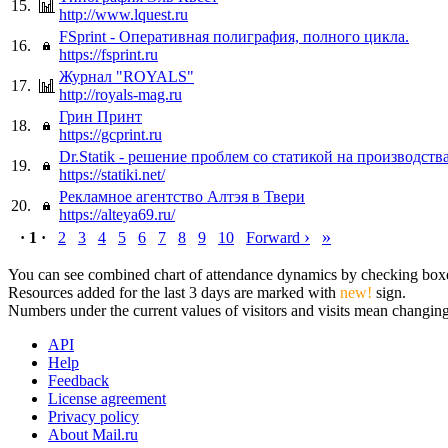
15.
http://www.lquest.ru
FSprint - Оперативная полиграфия, полного цикла.
16.
https://fsprint.ru
Журнал "ROYALS"
17.
http://royals-mag.ru
Грин Принт
18.
https://gcprint.ru
Dr.Statik - решение проблем со статикой на производств
19.
https://statiki.net/
Рекламное агентство Алтэя в Твери
20.
https://alteya69.ru/
›
»
· 1 ·
2
3
4
5
6
7
8
9
10
Forward
You can see combined chart of attendance dynamics by checking boxes 
Resources added for the last 3 days are marked with
new!
sign.
Numbers under the current values of visitors and visits mean changings
API
Help
Feedback
License agreement
Privacy policy
About Mail.ru