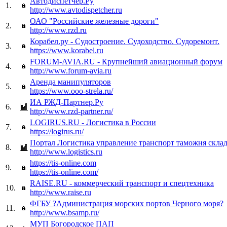
Автодиспетчер.Ру
1.
http://www.avtodispetcher.ru
ОАО "Российские железные дороги"
2.
http://www.rzd.ru
Корабел.ру - Судостроение. Судоходство. Судоремонт.
3.
https://www.korabel.ru
FORUM-AVIA.RU - Крупнейший авиационный форум
4.
http://www.forum-avia.ru
Аренда манипуляторов
5.
https://www.ooo-strela.ru/
ИА РЖД-Партнер.Ру
6.
http://www.rzd-partner.ru/
LOGIRUS.RU - Логистика в России
7.
https://logirus.ru/
Портал Логистика управление транспорт таможня склад
8.
http://www.logistics.ru
https://tis-online.com
9.
https://tis-online.com/
RAISE.RU - коммерческий транспорт и спецтехника
10.
http://www.raise.ru
ФГБУ ?Администрация морских портов Черного моря?
11.
http://www.bsamp.ru/
МУП Богородское ПАП