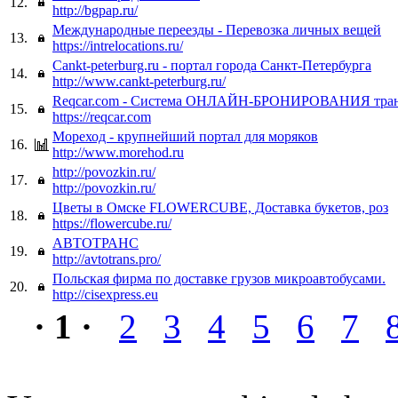
12.
http://bgpap.ru/
Международные переезды - Перевозка личных вещей
13.
https://intrelocations.ru/
Cankt-peterburg.ru - портал города Санкт-Петербурга
14.
http://www.cankt-peterburg.ru/
Reqcar.com - Система ОНЛАЙН-БРОНИРОВАНИЯ транс
15.
https://reqcar.com
Мореход - крупнейший портал для моряков
16.
http://www.morehod.ru
http://povozkin.ru/
17.
http://povozkin.ru/
Цветы в Омске FLOWERCUBE, Доставка букетов, роз
18.
https://flowercube.ru/
АВТОТРАНС
19.
http://avtotrans.pro/
Польская фирма по доставке грузов микроавтобусами.
20.
http://cisexpress.eu
· 1 ·
2
3
4
5
6
7