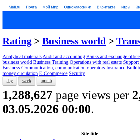
Mail.ru
Почта
Мой Мир
Одноклассники
ВКонтакте
Игры
З
Rating
>
Business world
>
Tran
Analytical materials
Audit and accounting
Banks and exchange office
business world
Business Training
Operations with real estate
Support 
Business
Communication, communication operators
Insurance
Buildi
money circulation
E-Ccommerce
Security
day
week
month
1,288,627
page views per
2
03.05.2026 00:00
.
Site title