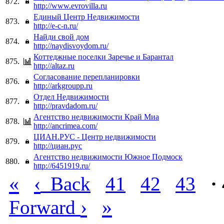
872.
http://www.evrovilla.ru
Единый Центр Недвижимости
873.
http://e-c-n.ru/
Найди свой дом
874.
http://naydisvoydom.ru/
Коттеджные поселки Заречье и Барантал
875.
http://altaz.ru
Согласование перепланировки
876.
http://arkgroupp.ru
Отдел Недвижимости
877.
http://pravdadom.ru/
Агентство недвижимости Край Миа
878.
http://ancrimea.com/
ЦИАН.РУС - Центр недвижимости
879.
http://циан.рус
Агентство недвижимости Южное Подмоск
880.
http://6451919.ru/
«
‹
Back
41
42
43
·
›
»
Forward