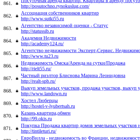
Посуточная аренда квартир. Квартиры в аренду посуто
861.
http://posutochno.rynokuslug.com/
Ассоциация собственников квартир
862.
http://www.sutki55.ru
Агентство независимой оценки - Статус
863.
http://statussib.ru
Академия Недвижимости
864.
http://academy124.ru/
Агентство недвижимости Эксперт-Сервис. Недвижимо
865.
http://www.tu23.ru
Недвижимость Омска/Аренда на сутки/Продажа
866.
http://rielt55.ru/
Частный риэлтор Блиснова Марина Леонидовна
867.
http://realt-spb.ru/
Выкуп земельных участков, продажа участков, выкуп 
868.
http://www.landown.ru
Хостел Люберцы
869.
http://hostel-v-lyubertsah.ru
Казань,квартира,обмен
870.
http://99.okis.ru
Покупка Продажа квартир домов земельных участков 
871.
http://tintileturi.ru/
ЕвроВилла - недвижимость во Франции, недвижимост