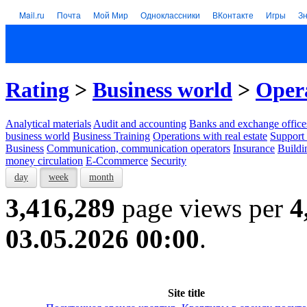
Mail.ru
Почта
Мой Мир
Одноклассники
ВКонтакте
Игры
З
Rating
>
Business world
>
Opera
Analytical materials
Audit and accounting
Banks and exchange office
business world
Business Training
Operations with real estate
Support 
Business
Communication, communication operators
Insurance
Buildi
money circulation
E-Ccommerce
Security
day
week
month
3,416,289
page views per
4
03.05.2026 00:00
.
Site title