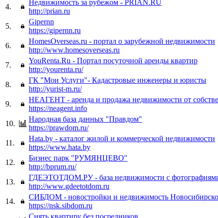
Недвижимость за рубежом - PRIAN.RU
4.
http://prian.ru
Gipernn
5.
https://gipernn.ru
HomesOverseas.ru - портал о зарубежной недвижимости
6.
http://www.homesoverseas.ru
YouRenta.Ru - Портал посуточной аренды квартир
7.
http://yourenta.ru/
ГК "Мои Услуги"- Кадастровые инженеры и юристы
8.
http://yurist-m.ru/
НЕАГЕНТ - аренда и продажа недвижимости от собств
9.
https://neagent.info
Народная база данных "Правдом"
10.
https://prawdom.ru/
Hata.by - каталог жилой и коммерческой недвижимости
11.
https://www.hata.by
Бизнес парк "РУМЯНЦЕВО"
12.
http://bprum.ru/
ГДЕЭТОТДОМ.РУ - база недвижимости с фотографиям
13.
http://www.gdeetotdom.ru
СИБДОМ - новостройки и недвижимость Новосибирско
14.
https://nsk.sibdom.ru
Снять квартиру без посредников