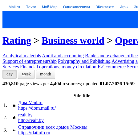
Mail.ru
Почта
Мой Мир
Одноклассники
ВКонтакте
Игры
З
Rating
>
Business world
>
Opera
Analytical materials
Audit and accounting
Banks and exchange office
Support of entrepreneurship
Polygraphy and Publishing
Advertising a
Services
Financial operations, money circulation
E-Ccommerce
Secur
day
week
month
430,810
page views per
4,404
resources; updated
01.07.2026 15:59
.
Site title
Дом Mail.ru
1.
https://dom.mail.ru/
realt.by
2.
http://realt.by
Справочник всех домов Москвы
3.
https://flatinfo.ru