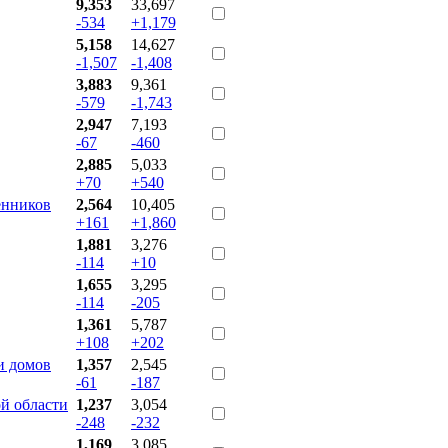
9,353
33,697
-534
+1,179
5,158
14,627
-1,507
-1,408
3,883
9,361
-579
-1,743
2,947
7,193
-67
-460
2,885
5,033
+70
+540
енников
2,564
10,405
+161
+1,860
1,881
3,276
-114
+10
1,655
3,295
-114
-205
1,361
5,787
+108
+202
и домов
1,357
2,545
-61
-187
й области
1,237
3,054
-248
-232
1,169
3,085