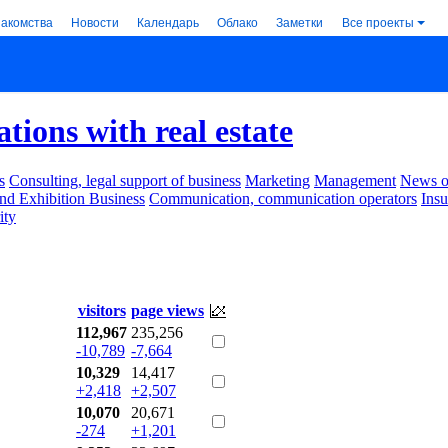
накомства
Новости
Календарь
Облако
Заметки
Все проекты
tions with real estate
s
Consulting, legal support of business
Marketing
Management
News of
nd Exhibition Business
Communication, communication operators
Ins
ity
visitors
page views
112,967
235,256
-10,789
-7,664
10,329
14,417
+2,418
+2,507
10,070
20,671
-274
+1,201