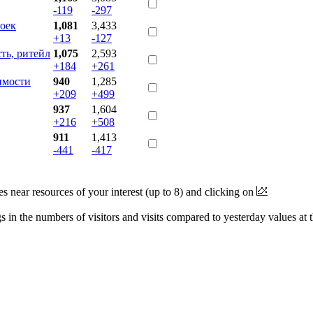
-119
-297
оек
1,081
3,433
+13
-127
ть, ритейл
1,075
2,593
+184
+261
имости
940
1,285
+209
+499
937
1,604
+216
+508
911
1,413
-441
-417
near resources of your interest (up to 8) and clicking on
 in the numbers of visitors and visits compared to yesterday values at 