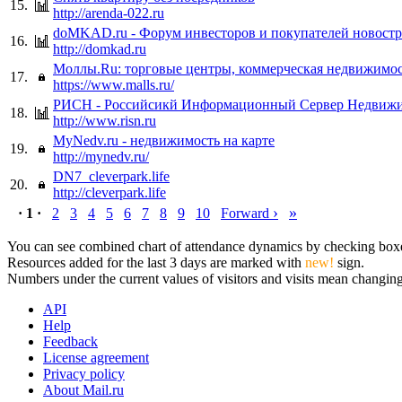
15.
http://arenda-022.ru
doMKAD.ru - Форум инвесторов и покупателей новостр
16.
http://domkad.ru
Моллы.Ru: торговые центры, коммерческая недвижимос
17.
https://www.malls.ru/
РИСН - Российсикй Информационный Сервер Недвиж
18.
http://www.risn.ru
MyNedv.ru - недвижимость на карте
19.
http://mynedv.ru/
DN7_cleverpark.life
20.
http://cleverpark.life
›
»
· 1 ·
2
3
4
5
6
7
8
9
10
Forward
You can see combined chart of attendance dynamics by checking boxes 
Resources added for the last 3 days are marked with
new!
sign.
Numbers under the current values of visitors and visits mean changings
API
Help
Feedback
License agreement
Privacy policy
About Mail.ru