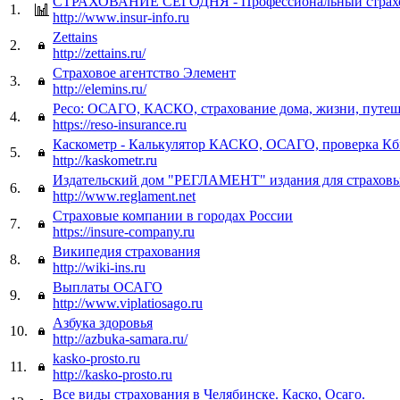
СТРАХОВАНИЕ СЕГОДНЯ - Профессиональный страхо
1.
http://www.insur-info.ru
Zettains
2.
http://zettains.ru/
Страховое агентство Элемент
3.
http://elemins.ru/
Ресо: ОСАГО, КАСКО, страхование дома, жизни, путеш
4.
https://reso-insurance.ru
Каскометр - Калькулятор КАСКО, ОСАГО, проверка К
5.
http://kaskometr.ru
Издательский дом "РЕГЛАМЕНТ" издания для страхов
6.
http://www.reglament.net
Страховые компании в городах России
7.
https://insure-company.ru
Википедия страхования
8.
http://wiki-ins.ru
Выплаты ОСАГО
9.
http://www.viplatiosago.ru
Азбука здоровья
10.
http://azbuka-samara.ru/
kasko-prosto.ru
11.
http://kasko-prosto.ru
Все виды страхования в Челябинске. Каско, Осаго.