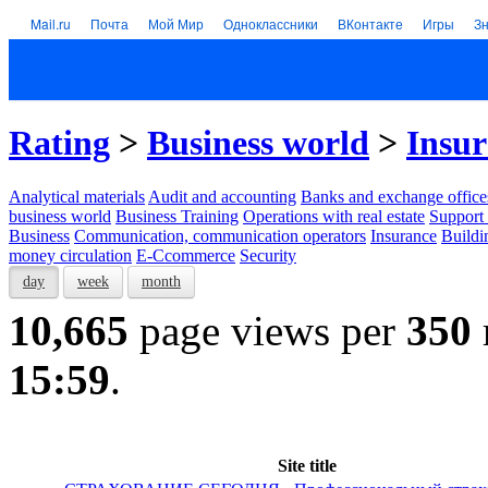
Mail.ru
Почта
Мой Мир
Одноклассники
ВКонтакте
Игры
З
Rating
>
Business world
>
Insu
Analytical materials
Audit and accounting
Banks and exchange office
business world
Business Training
Operations with real estate
Support 
Business
Communication, communication operators
Insurance
Buildi
money circulation
E-Ccommerce
Security
day
week
month
10,665
page views per
350
15:59
.
Site title