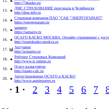
12.
http://74kasko.ru/
ДМС.СТРАХОВАНИЕ персонала в Челябинске
13.
http://dms-info.ru
Страховая компания ПАО "САК "ЭНЕРГОГАРАНТ"
14.
https://energogarant.ru/
samarov
15.
https://samarov.ru
ОСАГО КАСКО МОСКВА. Онлайн страхование с достав
16.
http://osagokasko-moskva.ru
Актуарии
17.
http://actuaries.ru
Рейтинг Страховых Компаний
18.
http://www.ic-ratings.ru
Осаго калькулятор
19.
http://osago-calc.ru
Автострахование ОСАГО и КАСКО
20.
http://www.autoinsurers.ru
· 1 ·
2
3
4
5
6
7