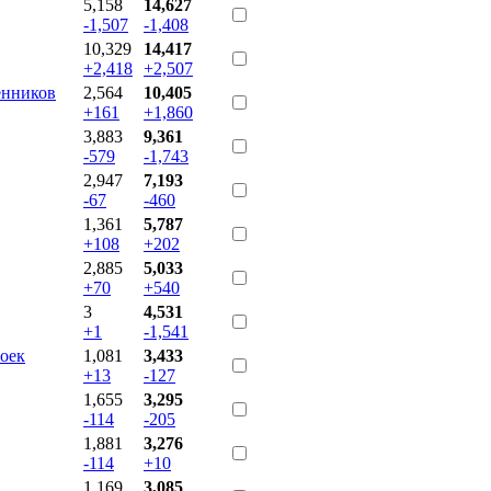
5,158
14,627
-1,507
-1,408
10,329
14,417
+2,418
+2,507
енников
2,564
10,405
+161
+1,860
3,883
9,361
-579
-1,743
2,947
7,193
-67
-460
1,361
5,787
+108
+202
2,885
5,033
+70
+540
3
4,531
+1
-1,541
оек
1,081
3,433
+13
-127
1,655
3,295
-114
-205
1,881
3,276
-114
+10
1,169
3,085