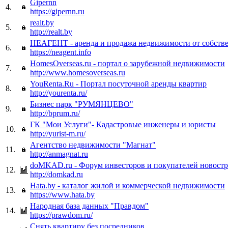
Gipernn
4.
https://gipernn.ru
realt.by
5.
http://realt.by
НЕАГЕНТ - аренда и продажа недвижимости от собств
6.
https://neagent.info
HomesOverseas.ru - портал о зарубежной недвижимости
7.
http://www.homesoverseas.ru
YouRenta.Ru - Портал посуточной аренды квартир
8.
http://yourenta.ru/
Бизнес парк "РУМЯНЦЕВО"
9.
http://bprum.ru/
ГК "Мои Услуги"- Кадастровые инженеры и юристы
10.
http://yurist-m.ru/
Агентство недвижимости "Магнат"
11.
http://anmagnat.ru
doMKAD.ru - Форум инвесторов и покупателей новостр
12.
http://domkad.ru
Hata.by - каталог жилой и коммерческой недвижимости
13.
https://www.hata.by
Народная база данных "Правдом"
14.
https://prawdom.ru/
Снять квартиру без посредников