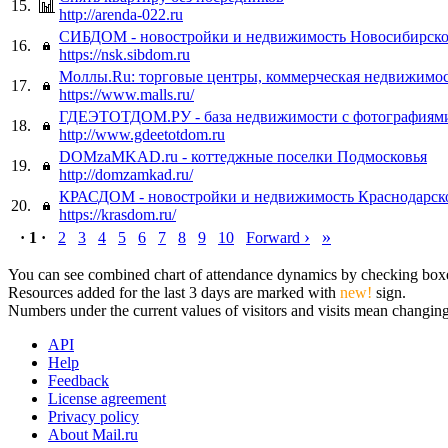
15.
http://arenda-022.ru
СИБДОМ - новостройки и недвижимость Новосибирско
16.
https://nsk.sibdom.ru
Моллы.Ru: торговые центры, коммерческая недвижимос
17.
https://www.malls.ru/
ГДЕЭТОТДОМ.РУ - база недвижимости с фотографиям
18.
http://www.gdeetotdom.ru
DOMzaMKAD.ru - коттеджные поселки Подмосковья
19.
http://domzamkad.ru/
КРАСДОМ - новостройки и недвижимость Краснодарско
20.
https://krasdom.ru/
›
»
· 1 ·
2
3
4
5
6
7
8
9
10
Forward
You can see combined chart of attendance dynamics by checking boxes 
Resources added for the last 3 days are marked with
new!
sign.
Numbers under the current values of visitors and visits mean changings
API
Help
Feedback
License agreement
Privacy policy
About Mail.ru