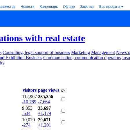
накомства
Новости
Календарь
Облако
Заметки
Все проекты
tions with real estate
s
Consulting, legal support of business
Marketing
Management
News of
nd Exhibition Business
Communication, communication operators
Ins
ity
visitors
page views
112,967
235,256
-10,789
-7,664
9,353
33,697
-534
+1,179
10,070
20,671
-274
+1,201