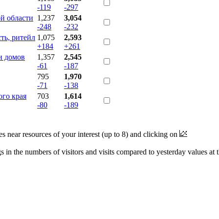
-119
-297
й области
1,237
3,054
-248
-232
ть, ритейл
1,075
2,593
+184
+261
и домов
1,357
2,545
-61
-187
795
1,970
-71
-138
го края
703
1,614
-80
-189
near resources of your interest (up to 8) and clicking on
 in the numbers of visitors and visits compared to yesterday values at 