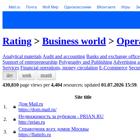
Mail.ru
Почта
Мой Мир
Одноклассники
ВКонтакте
Игры
З
Rating
>
Business world
>
Opera
Analytical materials
Audit and accounting
Banks and exchange office
Support of entrepreneurship
Polygraphy and Publishing
Advertising a
Services
Financial operations, money circulation
E-Ccommerce
Secur
day
week
month
430,810
page views per
4,404
resources; updated
01.07.2026 15:59
.
Site title
Дом Mail.ru
1.
https://dom.mail.ru/
Недвижимость за рубежом - PRIAN.RU
2.
http://prian.ru
Справочник всех домов Москвы
3.
https://flatinfo.ru