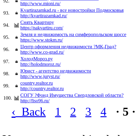
92.
http://www.mioni.ru/
Kvartirazamkad.ru - все новостройки Подмосковья
93.
http://kvartirazamkad.ru/
Снять Квартиру
94.
https://nakvartiru.com/
Земля и недвижимость на симферопольском шоссе
95.
https://www.stokm.ru/
Центр оформления недвижимости ?МК-Град?
96.
http://www.co-grad.ru/
ХолодМороз.ру
97.
http://holodmoroz.ru/
Юрист - агентство недвижимости
98.
http://www.juryst.ru/
country.realtor.ru
99.
http://country.realtor.ru
СОГУ ?Фонд Имущества Свердловской области?
100.
http://fiso96.ru/
‹
Back
1
2
3
4
· 5 ·