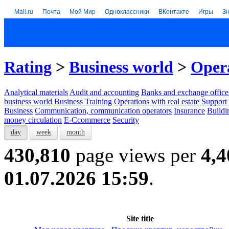
Mail.ru
Почта
Мой Мир
Одноклассники
ВКонтакте
Игры
З
Rating
>
Business world
>
Opera
Analytical materials
Audit and accounting
Banks and exchange office
business world
Business Training
Operations with real estate
Support 
Business
Communication, communication operators
Insurance
Buildi
money circulation
E-Ccommerce
Security
day
week
month
430,810
page views per
4,4
01.07.2026 15:59
.
Site title