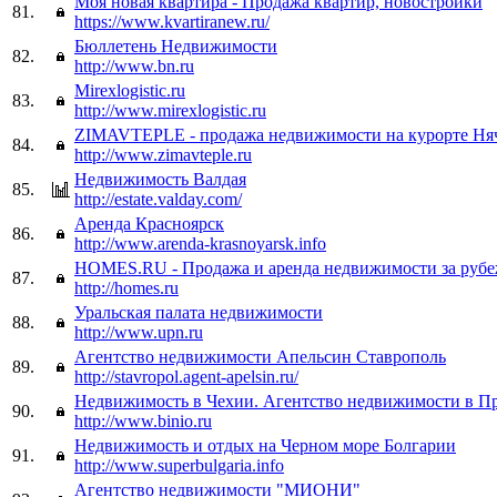
Моя новая квартира - Продажа квартир, новостройки
81.
https://www.kvartiranew.ru/
Бюллетень Недвижимости
82.
http://www.bn.ru
Mirexlogistic.ru
83.
http://www.mirexlogistic.ru
ZIMAVTEPLE - продажа недвижимости на курорте Ня
84.
http://www.zimavteple.ru
Недвижимость Валдая
85.
http://estate.valday.com/
Аренда Красноярск
86.
http://www.arenda-krasnoyarsk.info
HOMES.RU - Продажа и аренда недвижимости за руб
87.
http://homes.ru
Уральская палата недвижимости
88.
http://www.upn.ru
Агентство недвижимости Апельсин Ставрополь
89.
http://stavropol.agent-apelsin.ru/
Недвижимость в Чехии. Агентство недвижимости в П
90.
http://www.binio.ru
Недвижимость и отдых на Черном море Болгарии
91.
http://www.superbulgaria.info
Агентство недвижимости "МИОНИ"