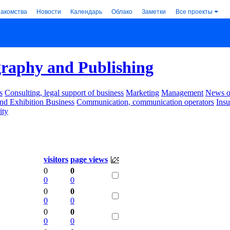
накомства
Новости
Календарь
Облако
Заметки
Все проекты
raphy and Publishing
s
Consulting, legal support of business
Marketing
Management
News of
nd Exhibition Business
Communication, communication operators
Ins
ity
visitors
page views
0
0
0
0
0
0
0
0
0
0
0
0