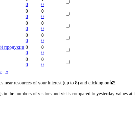
0
0
0
0
0
0
0
0
0
0
0
0
0
0
ой продукци
0
0
0
0
0
0
0
0
›
»
near resources of your interest (up to 8) and clicking on
 in the numbers of visitors and visits compared to yesterday values at 