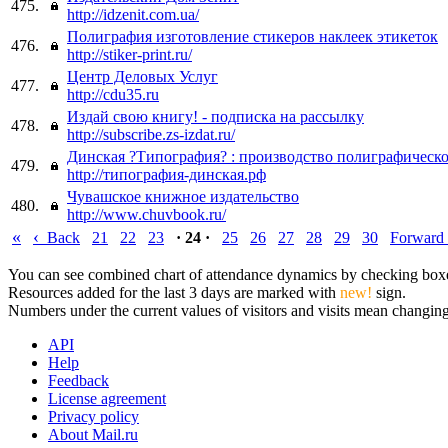
475.
http://idzenit.com.ua/
Полиграфия изготовление стикеров наклеек этикеток
476.
http://stiker-print.ru/
Центр Деловых Услуг
477.
http://cdu35.ru
Издай свою книгу! - подписка на рассылку
478.
http://subscribe.zs-izdat.ru/
Динская ?Типография? : производство полиграфическ
479.
http://типография-динская.рф
Чувашское книжное издательство
480.
http://www.chuvbook.ru/
«
‹
Back
21
22
23
· 24 ·
25
26
27
28
29
30
Forward
You can see combined chart of attendance dynamics by checking boxes 
Resources added for the last 3 days are marked with
new!
sign.
Numbers under the current values of visitors and visits mean changings
API
Help
Feedback
License agreement
Privacy policy
About Mail.ru