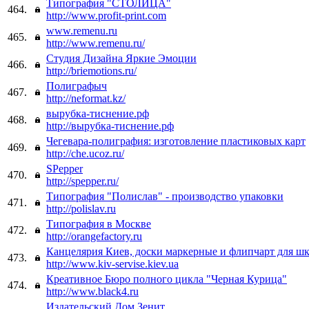
Типография "СТОЛИЦА"
464.
http://www.profit-print.com
www.remenu.ru
465.
http://www.remenu.ru/
Студия Дизайна Яркие Эмоции
466.
http://briemotions.ru/
Полиграфыч
467.
http://neformat.kz/
вырубка-тиснение.рф
468.
http://вырубка-тиснение.рф
Чегевара-полиграфия: изготовление пластиковых карт
469.
http://che.ucoz.ru/
SPepper
470.
http://spepper.ru/
Типография "Полислав" - производство упаковки
471.
http://polislav.ru
Типография в Москве
472.
http://orangefactory.ru
Канцелярия Киев, доски маркерные и флипчарт для ш
473.
http://www.kiv-servise.kiev.ua
Креативное Бюро полного цикла "Черная Курица"
474.
http://www.black4.ru
Издательский Дом Зенит