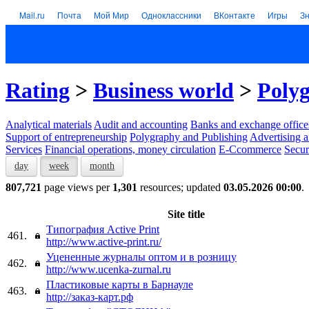
Mail.ru
Почта
Мой Мир
Одноклассники
ВКонтакте
Игры
З
Rating
>
Business world
>
Polyg
Analytical materials
Audit and accounting
Banks and exchange office
Support of entrepreneurship
Polygraphy and Publishing
Advertising a
Services
Financial operations, money circulation
E-Ccommerce
Secur
day
week
month
807,721
page views per
1,301
resources; updated
03.05.2026 00:00
.
Site title
Типография Active Print
461.
http://www.active-print.ru/
Уцененные журналы оптом и в розницу
462.
http://www.ucenka-zurnal.ru
Пластиковые карты в Барнауле
463.
http://заказ-карт.рф