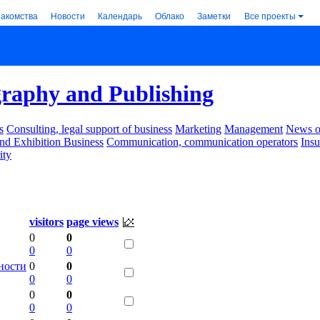
накомства
Новости
Календарь
Облако
Заметки
Все проекты
raphy and Publishing
s
Consulting, legal support of business
Marketing
Management
News of
nd Exhibition Business
Communication, communication operators
Ins
ity
visitors
page views
0
0
0
0
ности
0
0
0
0
0
0
0
0