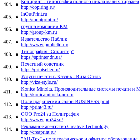
Копиринг - типография полного цикла малых тиражей
404.
http://copiring.ru/
InOutPrint.ru
405.
http://inoutprint.ru/
группа компаний КМ
406.
http://group-km.ru
Издательство Паблик
407.
http://www.publicltd.ru/
Типография "Спринтер"
408.
https://sprinter.dn.ua/
Печатный советник
409.
https://printseller.ru/
Услуги печати г. Казань - Виза Стиль
410.
http://viza-style.ru/
Konica Minolta. Производительные системы печати и
411.
http://konicaminolta-pro.ru
Полиграфический салон BUSINESS print
412.
http://print43.ru/
ООО Pro24.su Полиграфия
413.
http://www.pro24.su/
Рекламное агентство Creative Technology
414.
http://creaprint.ru/
"АН-Тех" - полиграфическое и офисное оборудование