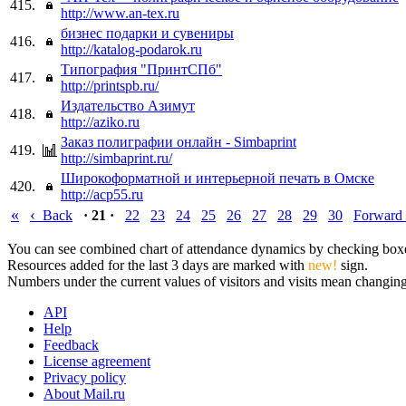
415.
http://www.an-tex.ru
бизнес подарки и сувениры
416.
http://katalog-podarok.ru
Типография "ПринтСПб"
417.
http://printspb.ru/
Издательство Азимут
418.
http://aziko.ru
Заказ полиграфии онлайн - Simbaprint
419.
http://simbaprint.ru/
Широкоформатной и интерьерной печать в Омске
420.
http://acp55.ru
«
‹
Back
· 21 ·
22
23
24
25
26
27
28
29
30
Forward
You can see combined chart of attendance dynamics by checking boxes 
Resources added for the last 3 days are marked with
new!
sign.
Numbers under the current values of visitors and visits mean changings
API
Help
Feedback
License agreement
Privacy policy
About Mail.ru