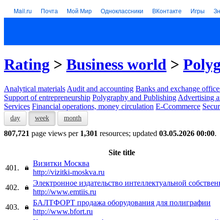
Mail.ru
Почта
Мой Мир
Одноклассники
ВКонтакте
Игры
З
Rating
>
Business world
>
Polyg
Analytical materials
Audit and accounting
Banks and exchange office
Support of entrepreneurship
Polygraphy and Publishing
Advertising a
Services
Financial operations, money circulation
E-Ccommerce
Secur
day
week
month
807,721
page views per
1,301
resources; updated
03.05.2026 00:00
.
Site title
Визитки Москва
401.
http://vizitki-moskva.ru
Электронное издательство интеллектуальной собствен
402.
http://www.emtiis.ru
БАЛТФОРТ продажа оборудования для полиграфии
403.
http://www.bfort.ru