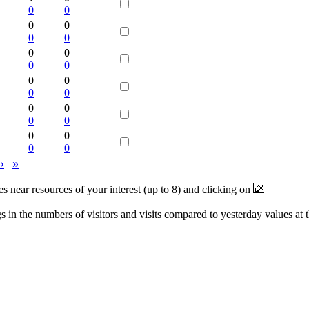
0
0
0
0
0
0
0
0
0
0
0
0
0
0
0
0
0
0
0
0
0
0
›
»
near resources of your interest (up to 8) and clicking on
 in the numbers of visitors and visits compared to yesterday values at 