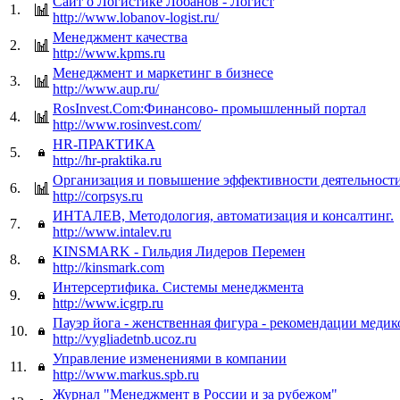
Сайт о Логистике Лобанов - Логист
1.
http://www.lobanov-logist.ru/
Менеджмент качества
2.
http://www.kpms.ru
Менеджмент и маркетинг в бизнесе
3.
http://www.aup.ru/
RosInvest.Com:Финансово- промышленный портал
4.
http://www.rosinvest.com/
HR-ПРАКТИКА
5.
http://hr-praktika.ru
Организация и повышение эффективности деятельности
6.
http://corpsys.ru
ИНТАЛЕВ, Методология, автоматизация и консалтинг.
7.
http://www.intalev.ru
KINSMARK - Гильдия Лидеров Перемен
8.
http://kinsmark.com
Интерсертифика. Системы менеджмента
9.
http://www.icgrp.ru
Пауэр йога - женственная фигура - рекомендации медик
10.
http://vygliadetnb.ucoz.ru
Управление изменениями в компании
11.
http://www.markus.spb.ru
Журнал "Менеджмент в России и за рубежом"