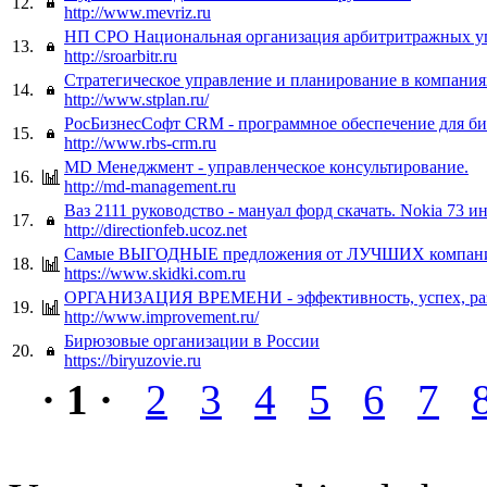
12.
http://www.mevriz.ru
НП СРО Национальная организация арбитритражных 
13.
http://sroarbitr.ru
Стратегическое управление и планирование в компания
14.
http://www.stplan.ru/
РосБизнесСофт CRM - программное обеспечение для би
15.
http://www.rbs-crm.ru
MD Менеджмент - управленческое консультирование.
16.
http://md-management.ru
Ваз 2111 руководство - мануал форд скачать. Nokia 73 и
17.
http://directionfeb.ucoz.net
Самые ВЫГОДНЫЕ предложения от ЛУЧШИХ компан
18.
https://www.skidki.com.ru
ОРГАНИЗАЦИЯ ВРЕМЕНИ - эффективность, успех, ра
19.
http://www.improvement.ru/
Бирюзовые организации в России
20.
https://biryuzovie.ru
· 1 ·
2
3
4
5
6
7