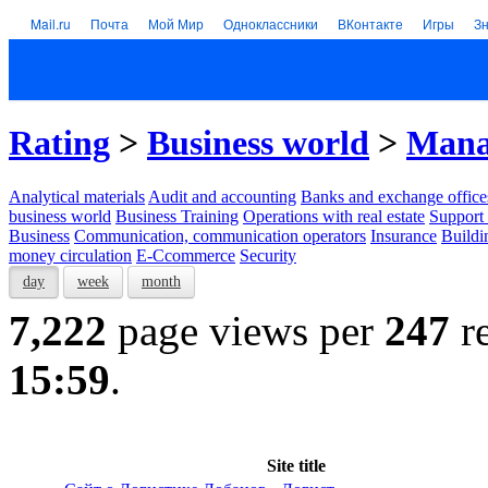
Mail.ru
Почта
Мой Мир
Одноклассники
ВКонтакте
Игры
З
Rating
>
Business world
>
Mana
Analytical materials
Audit and accounting
Banks and exchange office
business world
Business Training
Operations with real estate
Support 
Business
Communication, communication operators
Insurance
Buildi
money circulation
E-Ccommerce
Security
day
week
month
7,222
page views per
247
re
15:59
.
Site title