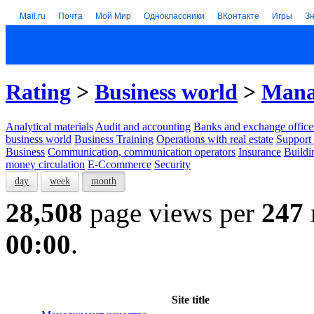
Mail.ru
Почта
Мой Мир
Одноклассники
ВКонтакте
Игры
З
Rating
>
Business world
>
Mana
Analytical materials
Audit and accounting
Banks and exchange office
business world
Business Training
Operations with real estate
Support 
Business
Communication, communication operators
Insurance
Buildi
money circulation
E-Ccommerce
Security
day
week
month
28,508
page views per
247
00:00
.
Site title