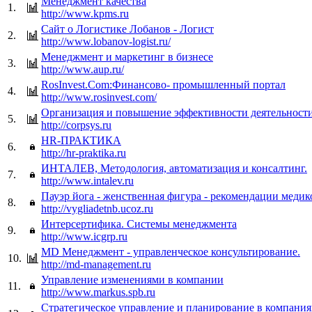
Менеджмент качества
1.
http://www.kpms.ru
Сайт о Логистике Лобанов - Логист
2.
http://www.lobanov-logist.ru/
Менеджмент и маркетинг в бизнесе
3.
http://www.aup.ru/
RosInvest.Com:Финансово- промышленный портал
4.
http://www.rosinvest.com/
Организация и повышение эффективности деятельности
5.
http://corpsys.ru
HR-ПРАКТИКА
6.
http://hr-praktika.ru
ИНТАЛЕВ, Методология, автоматизация и консалтинг.
7.
http://www.intalev.ru
Пауэр йога - женственная фигура - рекомендации медик
8.
http://vygliadetnb.ucoz.ru
Интерсертифика. Системы менеджмента
9.
http://www.icgrp.ru
MD Менеджмент - управленческое консультирование.
10.
http://md-management.ru
Управление изменениями в компании
11.
http://www.markus.spb.ru
Стратегическое управление и планирование в компания