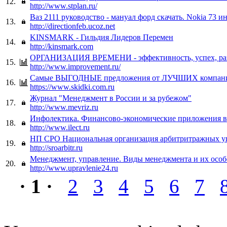
12.
http://www.stplan.ru/
Ваз 2111 руководство - мануал форд скачать. Nokia 73 и
13.
http://directionfeb.ucoz.net
KINSMARK - Гильдия Лидеров Перемен
14.
http://kinsmark.com
ОРГАНИЗАЦИЯ ВРЕМЕНИ - эффективность, успех, ра
15.
http://www.improvement.ru/
Самые ВЫГОДНЫЕ предложения от ЛУЧШИХ компан
16.
https://www.skidki.com.ru
Журнал "Менеджмент в России и за рубежом"
17.
http://www.mevriz.ru
Инфолектика. Финансово-экономические приложения в
18.
http://www.ilect.ru
НП СРО Национальная организация арбитритражных 
19.
http://sroarbitr.ru
Менеджмент, управление. Виды менеджмента и их осо
20.
http://www.upravlenie24.ru
· 1 ·
2
3
4
5
6
7