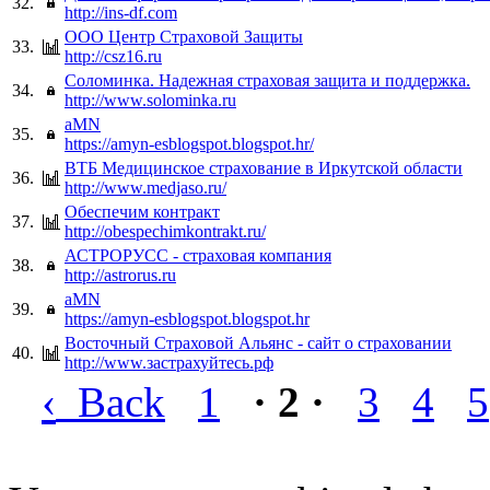
32.
http://ins-df.com
ООО Центр Страховой Защиты
33.
http://csz16.ru
Соломинка. Надежная страховая защита и поддержка.
34.
http://www.solominka.ru
aMN
35.
https://amyn-esblogspot.blogspot.hr/
ВТБ Медицинское страхование в Иркутской области
36.
http://www.medjaso.ru/
Обеспечим контракт
37.
http://obespechimkontrakt.ru/
АСТРОРУСС - страховая компания
38.
http://astrorus.ru
aMN
39.
https://amyn-esblogspot.blogspot.hr
Восточный Страховой Альянс - сайт о страховании
40.
http://www.застрахуйтесь.рф
‹
Back
1
· 2 ·
3
4
5