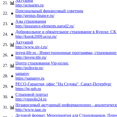
Актуарии
21.
http://actuaries.ru
Персональный финансовый советник
22.
http://genius-finance.ru/
Азы страхования
23.
http://insurance-elements.narod2.ru/
Добровольное и обязательное страхование в Курске. С
24.
http://kursk2009.ucoz.ru/
Актуарий
25.
http://www.siv-i.ru/
invest-life.ru - Инвестиционные программы, страховани
26.
http://invest-life.ru/
Центр страхования Vip-полис
27.
http://polisvip.ru/
samarov
28.
https://samarov.ru
РЕСО-Гарантия, офис "На Седова", Санкт-Петербург
29.
https://ig-spb.ru
Страховой портал
30.
http://vippolis24.ru
Независимый актуарный информационно - аналитическ
31.
http://www.iaac.ru
Деловой формат. Мероприятия для Страховщиков, Пер