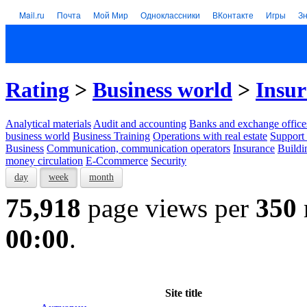
Mail.ru
Почта
Мой Мир
Одноклассники
ВКонтакте
Игры
З
Rating
>
Business world
>
Insu
Analytical materials
Audit and accounting
Banks and exchange office
business world
Business Training
Operations with real estate
Support 
Business
Communication, communication operators
Insurance
Buildi
money circulation
E-Ccommerce
Security
day
week
month
75,918
page views per
350
00:00
.
Site title