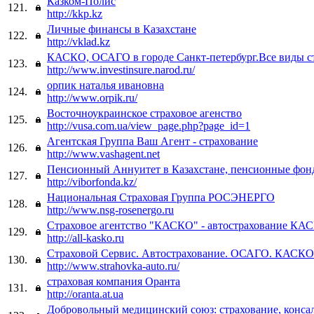
Казком-Полис
121.
http://kkp.kz
Личные финансы в Казахстане
122.
http://vklad.kz
КАСКО, ОСАГО в городе Санкт-петербург.Все виды с
123.
http://www.investinsure.narod.ru/
орпик наталья ивановна
124.
http://www.orpik.ru/
Восточноукраинское страховое агенство
125.
http://vusa.com.ua/view_page.php?page_id=1
Агентская Группа Ваш Агент - страхование
126.
http://www.vashagent.net
Пенсионный Аннуитет в Казахстане, пенсионные фон
127.
http://viborfonda.kz/
Национальная Страховая Группа РОСЭНЕРГО
128.
http://www.nsg-rosenergo.ru
Страховое агентство "КАСКО" - автострахование К
129.
http://all-kasko.ru
Страховой Сервис. Автострахование. ОСАГО. КАСКО
130.
http://www.strahovka-auto.ru/
страховая компания Оранта
131.
http://oranta.at.ua
Добровольный медицинский союз: страхование, конса