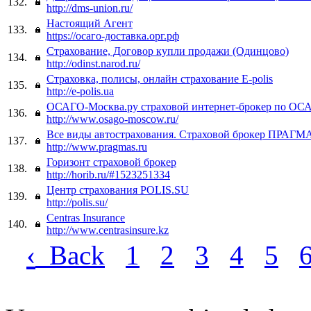
132.
http://dms-union.ru/
Настоящий Агент
133.
https://осаго-доставка.орг.рф
Страхование, Договор купли продажи (Одинцово)
134.
http://odinst.narod.ru/
Страховка, полисы, онлайн страхование E-polis
135.
http://e-polis.ua
ОСАГО-Москва.ру страховой интернет-брокер по ОС
136.
http://www.osago-moscow.ru/
Все виды автострахования. Страховой брокер ПРАГМ
137.
http://www.pragmas.ru
Горизонт страховой брокер
138.
http://horib.ru/#1523251334
Центр страхования POLIS.SU
139.
http://polis.su/
Centras Insurance
140.
http://www.centrasinsure.kz
‹
Back
1
2
3
4
5