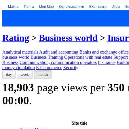
Mail.ru
Почта
Мой Мир
Одноклассники
ВКонтакте
Игры
З
Rating
>
Business world
>
Insu
Analytical materials
Audit and accounting
Banks and exchange office
business world
Business Training
Operations with real estate
Support 
Business
Communication, communication operators
Insurance
Buildi
money circulation
E-Ccommerce
Security
day
week
month
18,903
page views per
350
00:00
.
Site title