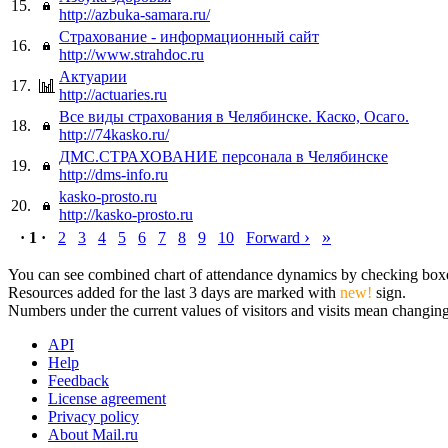
15.
http://azbuka-samara.ru/
Страхование - информационный сайт
16.
http://www.strahdoc.ru
Актуарии
17.
http://actuaries.ru
Все виды страхования в Челябинске. Каско, Осаго.
18.
http://74kasko.ru/
ДМС.СТРАХОВАНИЕ персонала в Челябинске
19.
http://dms-info.ru
kasko-prosto.ru
20.
http://kasko-prosto.ru
›
»
· 1 ·
2
3
4
5
6
7
8
9
10
Forward
You can see combined chart of attendance dynamics by checking boxes 
Resources added for the last 3 days are marked with
new!
sign.
Numbers under the current values of visitors and visits mean changings
API
Help
Feedback
License agreement
Privacy policy
About Mail.ru