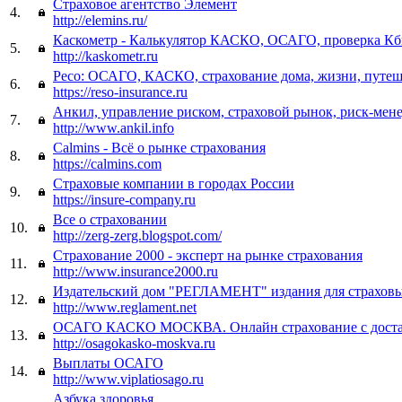
Страховое агентство Элемент
4.
http://elemins.ru/
Каскометр - Калькулятор КАСКО, ОСАГО, проверка К
5.
http://kaskometr.ru
Ресо: ОСАГО, КАСКО, страхование дома, жизни, путеш
6.
https://reso-insurance.ru
Анкил, управление риском, страховой рынок, риск-мен
7.
http://www.ankil.info
Calmins - Всё о рынке страхования
8.
https://calmins.com
Страховые компании в городах России
9.
https://insure-company.ru
Все о страховании
10.
http://zerg-zerg.blogspot.com/
Страхование 2000 - эксперт на рынке страхования
11.
http://www.insurance2000.ru
Издательский дом "РЕГЛАМЕНТ" издания для страхов
12.
http://www.reglament.net
ОСАГО КАСКО МОСКВА. Онлайн страхование с достав
13.
http://osagokasko-moskva.ru
Выплаты ОСАГО
14.
http://www.viplatiosago.ru
Азбука здоровья