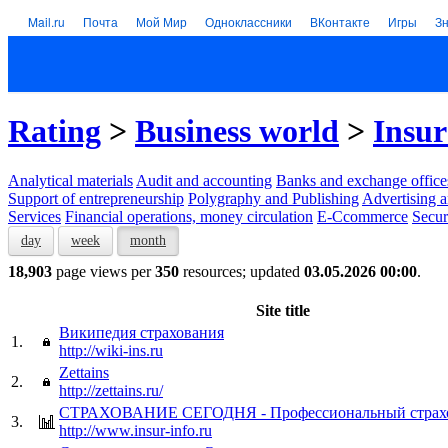
Mail.ru
Почта
Мой Мир
Одноклассники
ВКонтакте
Игры
З
Rating
>
Business world
>
Insu
Analytical materials
Audit and accounting
Banks and exchange office
Support of entrepreneurship
Polygraphy and Publishing
Advertising a
Services
Financial operations, money circulation
E-Ccommerce
Secur
day
week
month
18,903
page views per
350
resources; updated
03.05.2026 00:00
.
Site title
Википедия страхования
1.
http://wiki-ins.ru
Zettains
2.
http://zettains.ru/
СТРАХОВАНИЕ СЕГОДНЯ - Профессиональный страхо
3.
http://www.insur-info.ru