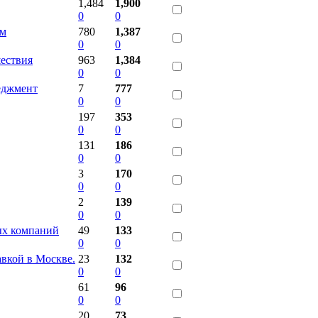
1,484
1,900
0
0
бм
780
1,387
0
0
ествия
963
1,384
0
0
еджмент
7
777
0
0
197
353
0
0
131
186
0
0
3
170
0
0
2
139
0
0
ых компаний
49
133
0
0
кой в Москве.
23
132
0
0
61
96
0
0
20
73