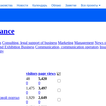
накомства
Новости
Календарь
Облако
Заметки
Все проекты
rance
s
Consulting, legal support of business
Marketing
Management
News of
nd Exhibition Business
Communication, communication operators
Ins
ity
visitors
page views
48
5,420
0
0
1,475
3,497
0
0
вой портал
1,929
2,649
0
0