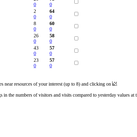
0
0
2
64
0
0
8
60
0
0
26
58
0
0
43
57
0
0
23
57
0
0
near resources of your interest (up to 8) and clicking on
 in the numbers of visitors and visits compared to yesterday values at 