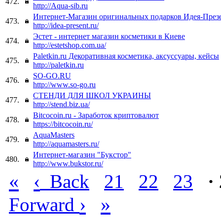
472.
http://Aqua-sib.ru
Интернет-Магазин оригинальных подарков Идея-През
473.
http://idea-present.ru/
Эстет - интернет магазин косметики в Киеве
474.
http://estetshop.com.ua/
Paletkin.ru Декоративная косметика, аксуссуары, кейсы
475.
http://paletkin.ru
SO-GO.RU
476.
http://www.so-go.ru
СТЕНДИ ДЛЯ ШКОЛ УКРАИНЫ
477.
http://stend.biz.ua/
Bitcocoin.ru - Заработок криптовалют
478.
https://bitcocoin.ru/
AquaMasters
479.
http://aquamasters.ru/
Интернет-магазин "Букстор"
480.
http://www.bukstor.ru/
«
‹
Back
21
22
23
·
›
»
Forward