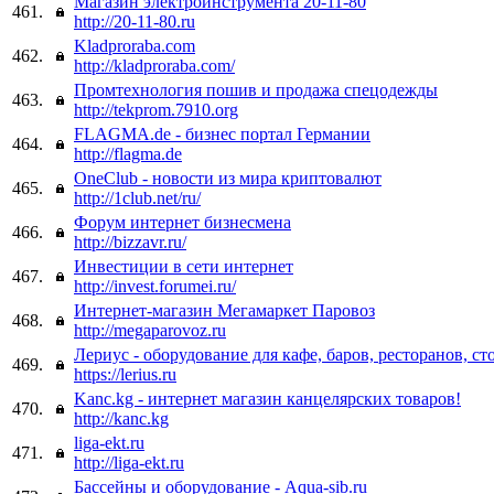
Магазин электроинструмента 20-11-80
461.
http://20-11-80.ru
Kladproraba.com
462.
http://kladproraba.com/
Промтехнология пошив и продажа спецодежды
463.
http://tekprom.7910.org
FLAGMA.de - бизнес портал Германии
464.
http://flagma.de
OneClub - новости из мира криптовалют
465.
http://1club.net/ru/
Форум интернет бизнесмена
466.
http://bizzavr.ru/
Инвестиции в сети интернет
467.
http://invest.forumei.ru/
Интернет-магазин Мегамаркет Паровоз
468.
http://megaparovoz.ru
Лериус - оборудование для кафе, баров, ресторанов, с
469.
https://lerius.ru
Kanc.kg - интернет магазин канцелярских товаров!
470.
http://kanc.kg
liga-ekt.ru
471.
http://liga-ekt.ru
Бассейны и оборудование - Aqua-sib.ru