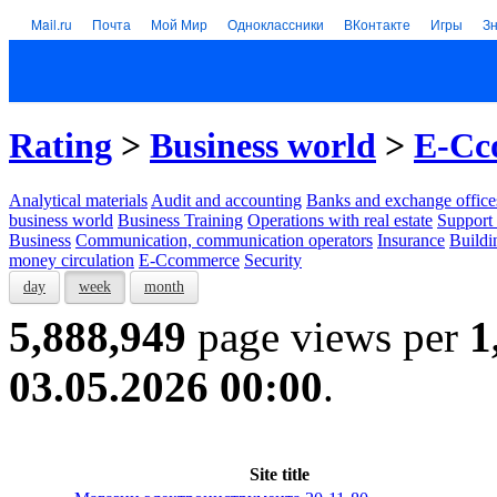
Mail.ru
Почта
Мой Мир
Одноклассники
ВКонтакте
Игры
З
Rating
>
Business world
>
E-Cc
Analytical materials
Audit and accounting
Banks and exchange office
business world
Business Training
Operations with real estate
Support 
Business
Communication, communication operators
Insurance
Buildi
money circulation
E-Ccommerce
Security
day
week
month
5,888,949
page views per
1
03.05.2026 00:00
.
Site title